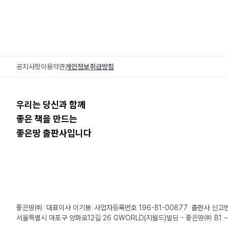
공지사항
이용약관
개인정보취급방침
우리는 당신과 함께
좋은 책을 만드는
좋은땅 출판사입니다
좋은땅㈜
대표이사 이기봉
사업자등록번호 196-81-00877
출판사 신고번
서울특별시 마포구 양화로12길 26 GWORLD(지월드)빌딩 - 좋은땅㈜ B1 ~