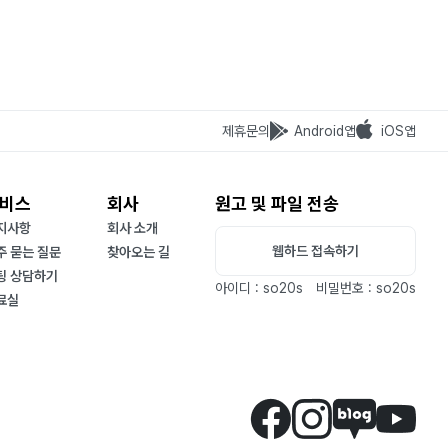
제휴문의
Android앱
iOS앱
비스
회사
원고 및 파일 전송
지사항
회사 소개
웹하드 접속하기
주 묻는 질문
찾아오는 길
팅 상담하기
아이디 : so20s
비밀번호 : so20s
료실