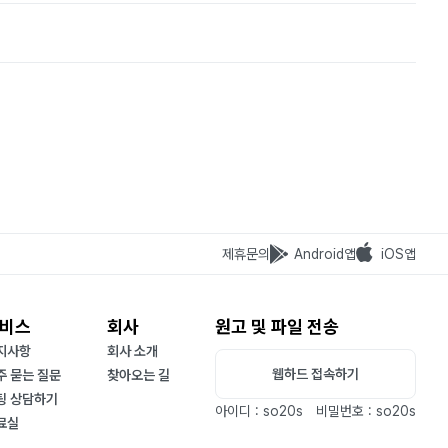
제휴문의
Android앱
iOS앱
비스
회사
원고 및 파일 전송
지사항
회사 소개
웹하드 접속하기
주 묻는 질문
찾아오는 길
팅 상담하기
아이디 : so20s
비밀번호 : so20s
료실