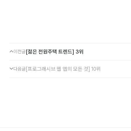
[젊은 전원주택 트렌드] 3위
이전글
[프로그래시브 웹 앱의 모든 것] 10위
다음글