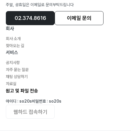
주말, 공휴일은 이메일로 문의부탁드립니다
02.374.8616
이메일 문의
회사
회사 소개
찾아오는 길
서비스
공지사항
자주 묻는 질문
채팅 상담하기
자료실
원고 및 파일 전송
아이디 : so20s
비밀번호 : so20s
웹하드 접속하기