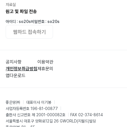
자료실
원고 및 파일 전송
아이디 : so20s
비밀번호 : so20s
웹하드 접속하기
공지사항
이용약관
개인정보취급방침
제휴문의
앱다운로드
좋은땅㈜
|
대표이사 이기봉
|
사업자등록번호 196-81-00877
|
출판사 신고번호 제 2001-000082호
|
FAX 02-374-8614
서울특별시 마포구 양화로12길 26 GWORLD(지월드)빌딩