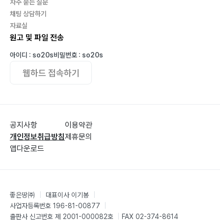
자주 묻는 질문
채팅 상담하기
자료실
원고 및 파일 전송
아이디 : so20s
비밀번호 : so20s
웹하드 접속하기
공지사항
이용약관
개인정보취급방침
제휴문의
앱다운로드
좋은땅㈜
|
대표이사 이기봉
|
사업자등록번호 196-81-00877
|
출판사 신고번호 제 2001-000082호
|
FAX 02-374-8614