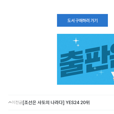
[조선은 사또의 나라다] YES24 20위
이전글