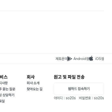
제휴문의
Android앱
iOS앱
비스
회사
원고 및 파일 전송
지사항
회사 소개
웹하드 접속하기
주 묻는 질문
찾아오는 길
팅 상담하기
아이디 : so20s
비밀번호 : so20s
료실