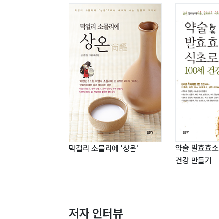
약술 발효효소
막걸리 소믈리에 '상온'
건강 만들기
저자 인터뷰