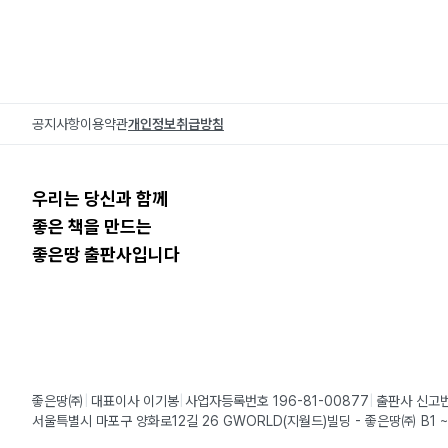
공지사항
이용약관
개인정보취급방침
우리는 당신과 함께
좋은 책을 만드는
좋은땅 출판사입니다
좋은땅㈜
대표이사 이기봉
사업자등록번호 196-81-00877
출판사 신고번
서울특별시 마포구 양화로12길 26 GWORLD(지월드)빌딩 - 좋은땅㈜ B1 ~