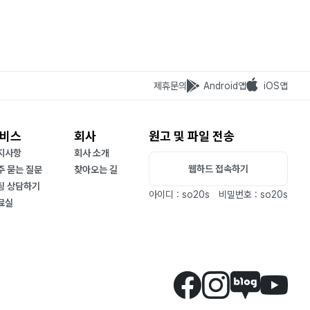
제휴문의
Android앱
iOS앱
비스
회사
원고 및 파일 전송
지사항
회사 소개
웹하드 접속하기
주 묻는 질문
찾아오는 길
팅 상담하기
아이디 : so20s
비밀번호 : so20s
료실