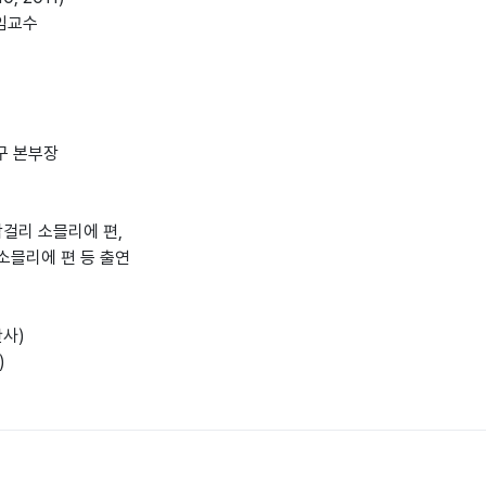
임교수
구 본부장
막걸리 소믈리에 편,
소믈리에 편 등 출연
판사)
)