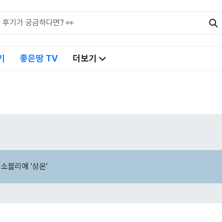
기
좋은땅 TV
더보기
소믈리에 '상온'