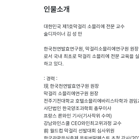
인물소개
대한민국 제1호막걸리 소믈리에 전문 교수
술디자이너 김 성 만
한국천연발효연구원, 막걸리소믈리에연구원 원장
로서 국내 최초로 막걸리 소믈리에 전문 교육을 실
하고 있다.
: 경력 :
現 한국천연발효연구원 원장
막걸리 소믈리에연구원 원장
전주기전대학교 호텔소믈리에바리스타학과 겸임
사단법인 한국양조과학회 총무이사
프랑스 론와인 기사(기사작위 수여)
강남와인스쿨 CEO와인최고위과정 교수
前 월드컵 막걸리 선발대회 심사위원
한국관광음식축제 옥토버막페스트 초청 강사(2010,