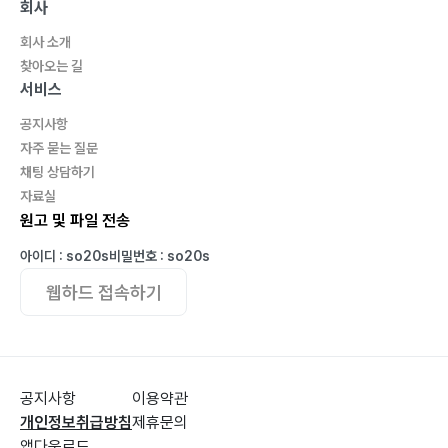
회사
회사 소개
찾아오는 길
서비스
공지사항
자주 묻는 질문
채팅 상담하기
자료실
원고 및 파일 전송
아이디 : so20s
비밀번호 : so20s
웹하드 접속하기
공지사항
이용약관
개인정보취급방침
제휴문의
앱다운로드