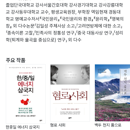
졸업단국대학교 강사서울간호대학 강사경기대학교 강사강릉대학
교 강사동우대학교 교수, 평생교육원장, 부학장 역임현재 경동대
학교 명예교수저서『국민윤리』『국민윤리와 환경』『윤리학』『영북의
창』 외 다수논문「김일성 주체사상 소고」「고려연방제에 대한 소고」
「종속이론 고찰」「민족사의 정통성 연구」「중국 대동사상 연구」「성리
학(퇴계와 율곡을 중심으로) 연구」 외 다수
주요 작품
혐로 사회
백두 천지 품으로
한중일 에너지 삼국지