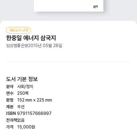
세종도서 선정
한중일 에너지 삼국지
임상범
좋은땅
2015년 05월 28일
도서 기본 정보
분야
사회/정치
면수
250쪽
판형
152 mm × 225 mm
제본
무선
ISBN
9791157666997
전자책
없음
가격
15,000원