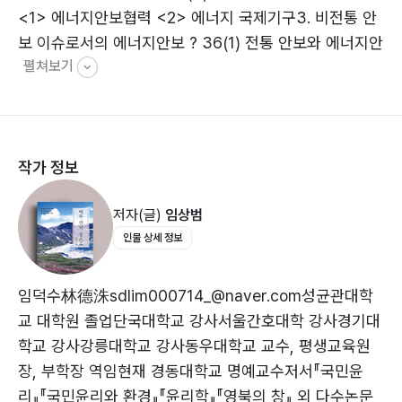
<1> 에너지안보협력 <2> 에너지 국제기구3. 비전통 안
아 3국은 치열한 에너지 쟁탈전을 벌이면서 켄트 컬더
보 이슈로서의 에너지안보 ? 36(1) 전통 안보와 에너지안
(Kent E. Calder)가 말했던 이른바 ‘치명적인 삼각 딜레
펼쳐보기
보(2) 비전통 안보와 에너지안보4. 에너지안보와 국제정
마(deadly triangle dilemma)’에 빠진 채 좀처럼 출구
치이론 ? 41(1) 현실주의와 에너지안보딜레마(2) 신자유
를 찾지 못하고 있다. 동북아 각국이 미래 에너지자원에
제도주의와 에너지안보협력(3) 구성주의와 에너지안보협
대한 선점과 해상운송로에 대한 통제권 확보를 위해 일련
력체Ⅱ. 동북아의 에너지안보딜레마 … 471. 에너지안보딜
의 해상 영유권 분쟁에 열을 올리고 있는 현실이 이를 잘
작가 정보
레마와 각자도생(各自圖生) ? 49(1) 에너지 소비 대국들
반영하고 있다. 기약 없는 남-북-러 에너지 수송 프로젝트
과 안보딜레마(2) 각자도생(各自圖生)2. 에너지안보딜레
역시 마찬가지다.
저자(글)
임상범
마의 원인 ? 56(1) 역사적, 인식론적 갈등 구조(2) 대립적
인물 상세 정보
동맹 구조?(3) 영토 분쟁(4) 러시아 편향적 양자 협력 구
조(5) 미국의 존재3. 갈등과 경쟁의 동북아 에너지안보 ?
64(1) 중·일 에너지 갈등 <1> 쐐기 박기: 동시베리아 석
임덕수林德洙sdlim000714_@naver.com성균관대학
유 파이프라인 <2> 약속 위반: 춘샤오(春?) 가스전 <3>
교 대학원 졸업단국대학교 강사서울간호대학 강사경기대
자원을 통한 위협: 희토류 분쟁 (2) 러·중·일 레버리지 게
학교 강사강릉대학교 강사동우대학교 교수, 평생교육원
임 <1> 코빅타 프로젝트 <2> 사할린 프로젝트Ⅲ. 중국의
장, 부학장 역임현재 경동대학교 명예교수저서『국민윤
에너지안보 … 791. 중국의 에너지안보딜레마 ? 80(1) 심
리』『국민윤리와 환경』『윤리학』『영북의 창』 외 다수논문