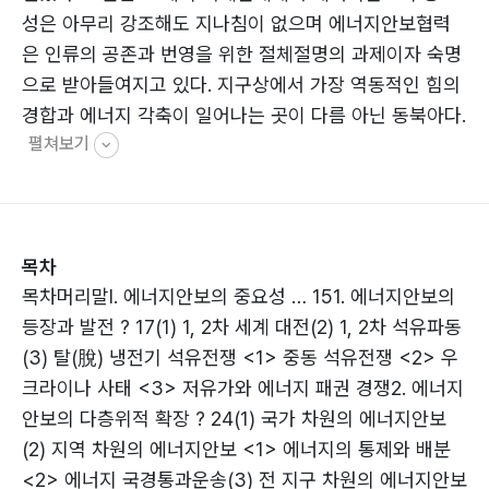
성은 아무리 강조해도 지나침이 없으며 에너지안보협력
은 인류의 공존과 번영을 위한 절체절명의 과제이자 숙명
으로 받아들여지고 있다. 지구상에서 가장 역동적인 힘의
경합과 에너지 각축이 일어나는 곳이 다름 아닌 동북아다.
펼쳐보기
세계 최대 에너지 소비국인 중국을 위시해 일본과 한국까
지 10대 에너지 소비국 가운데 세 나라가 동북아에 밀집
해 있다. 전 세계 석유와 가스 수입의 30%와 석탄 수입의
50%가 이 세 나라를 통해 이뤄질 정도로 동북아는 에너
목차
지판도 변화의 진원지가 됐다. 상호의존의 심화 속에 에너
목차머리말Ⅰ. 에너지안보의 중요성 … 151. 에너지안보의
지협력의 제도화를 통한 다자에너지안보협력체제의 창출
등장과 발전 ? 17(1) 1, 2차 세계 대전(2) 1, 2차 석유파동
이 지구촌 각 지역에서 활발하게 이뤄지는 것과는 달리 동
(3) 탈(脫) 냉전기 석유전쟁 <1> 중동 석유전쟁 <2> 우
북아에서는 여전히 제로섬 게임의 에너지안보관이 지배
크라이나 사태 <3> 저유가와 에너지 패권 경쟁2. 에너지
하면서 역내국간에 에너지 공동체 인식은 초보적 수준에
안보의 다층위적 확장 ? 24(1) 국가 차원의 에너지안보
그치고 있다. 에너지협력이라는 구심력보다는 자국의 에
(2) 지역 차원의 에너지안보 <1> 에너지의 통제와 배분
너지안보 추구라는 경쟁의 원심력이 강하게 작용하는 에
<2> 에너지 국경통과운송(3) 전 지구 차원의 에너지안보
너지딜레마 상황 때문이다. 에너지가 턱없이 부족한 동북