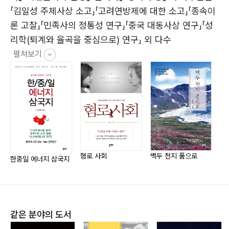
각한 대외의존 <1> 석유 <2> 천연가스 <3> 석탄(2) 말
「김일성 주체사상 소고」「고려연방제에 대한 소고」「종속이
라카 딜레마2. 에너지안보딜레마의 타개 ? 90(1) 해외 개
론 고찰」「민족사의 정통성 연구」「중국 대동사상 연구」「성
척과 수입선 다변화(2) 말라카 딜레마의 타개 <1> 해상
리학(퇴계와 율곡을 중심으로) 연구」 외 다수
수송로 <2> 육상 수송로(3) 전략석유비축(4) 친환경·저
펼쳐보기
탄소 에너지정책3. 중국 에너지 위협론 ? 106(1) 중국 에
너지 위협론의 연혁(2) 중국의 반박4. 중국의 다자주의 에
너지안보정책 ? 114(1) 1단계(1978~1992년): ‘引進?(외
국 유인)’(2) 2단계(1993~2005년): ‘走出去(해외 개척)’
<1> ‘走出去’의 배경 <2> ‘走出去’의 발전 <3> ‘走出
去’와 정상외교 <4> ‘走出去’의 두 첨병 <5> ‘走出
去’의 부작용(3) 3단계(2006년~): ‘新能源安全觀(신에
혐로 사회
백두 천지 품으로
한중일 에너지 삼국지
너지안보관)’과 ‘互利共?(호혜공영)’ <1> ‘新能源安全
觀’의 등장 <2> ‘互利共?’의 개방전략?Ⅳ. 일본의 에너지
안보 … 1411. 경제 대국이자 에너지 빈국 ? 142(1) 석유
(2) 천연가스(3) 원자력2. 원전 재개와 에너지 믹스 재편
같은 분야의 도서
? 150(1) ‘원전 제로’ 폐기(2) 2030 에너지 믹스3. 신재