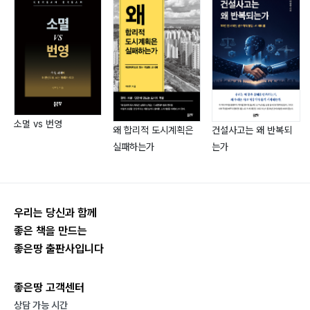
생에너지의 강자 ? 153(1) 태양광발전(2) 풍력발전(3) 지
열발전(4) 바이오매스Ⅴ. 한국의 에너지안보 … 1741. 에너
지안보 후진국 ? 162(1) 석유 <1> 심각한 중동 의존도
<2> 해외 탐사 & 개발 <3> 전략석유비축(2) 천연가스
(3) 석탄(4) 원자력2. 산유국 꿈과 자주개발률 함정 ?
174(1) 산유국 꿈(2) 자주개발률 함정3. 에너지정책의 전
소멸 vs 번영
환 ? 179(1) 공급 확대에서 수요 관리로(2) 신재생에너지
왜 합리적 도시계획은
건설사고는 왜 반복되
실패하는가
는가
활성화Ⅵ. 동북아 에너지협력 가능성 … 1831. 수요 측면
? 185(1) 아시아 프리미엄 <1> 아시아 프리미엄의 심각
성 <2> 아시아 프리미엄 해소(2) 후쿠시마의 교훈 <1>
원전 대신 천연가스 <2> 원전 안전 공조(3) 에너지 허브
우리는 당신과 함께
와 에너지 스왑2. 공급 측면 ? 195?(1) 러시아의 동진(2)
좋은 책을 만드는
셰일가스 혁명3. 지속가능한 에너지 소비 ? 202(1) 에너
좋은땅 출판사입니다
지 효율 높이기(2) 친환경 에너지 소비4. 새로운 에너지
영토 ? 207(1) 에너지 보고 북극해 <1>?콜드러시 <2>
좋은땅 고객센터
북극해 에너지협력(2) 에너지 동토 북한 <1> 불 꺼진 북
상담 가능 시간