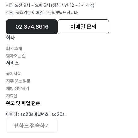
평일 오전 9시 ~ 오후 6시 (점심 시간 12 ~ 1시 제외)
녘 땅 <2> 에너지 탈(脫) 중국? <3> 북한과의 에너지협
주말, 공휴일은 이메일로 문의부탁드립니다
력Ⅶ. 동북아 에너지안보협력을 위한 제언 … 2231.
ECSC & CSCE 교훈과 동북아 에너지안보협력 ? 225(1)
02.374.8616
이메일 문의
ECSC와 동북아 에너지안보협력 <1> ECSC의 성공 과
회사
정 <2> 동북아 에너지안보협력에 대한 함의(2) CSCE와
회사 소개
동북아 에너지안보협력 <1> CSCE의 성공 과정 <2> 동
찾아오는 길
북아 에너지안보협력에 대한? 함의(3) 중국과 미국의 역
서비스
할 <1> 중국:? 책임지는 리더십 <2> 미국:? 협력적인 역
공지사항
외자 <3> 중·미 협력과 동북아 에너지안보협력2.? 동북
자주 묻는 질문
아 에너지안보협력체 설립 구상 ? 236(1) 1단계: 에너지
채팅 상담하기
공동시장(Common Energy Market) <1> 참여자: 한국
자료실
·중국·일본 <2> 추진 과제: 에너지공동구매, 에너지공동
원고 및 파일 전송
비축(2) 2단계: 에너지안보협의체(Conference on
아이디 : so20s
비밀번호 : so20s
Energy Security) <1> 참여자:? CEM+러시아, 미국,
웹하드 접속하기
몽골 <2> 추진 과제: 동북아 슈퍼그리드 중심으로 ?(3)
3단계: 에너지안보기구(Organization for Energy