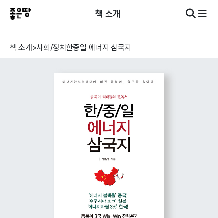
책 소개
책 소개
>
사회/정치
한중일 에너지 삼국지