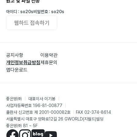
원고 및 파일 전송
아이디 : so20s
비밀번호 : so20s
웹하드 접속하기
공지사항
이용약관
개인정보취급방침
제휴문의
앱다운로드
좋은땅㈜
|
대표이사 이기봉
|
사업자등록번호 196-81-00877
|
출판사 신고번호 제 2001-000082호
|
FAX 02-374-8614
서울특별시 마포구 양화로12길 26 GWORLD(지월드)빌딩
좋은땅㈜ B1 ~ 5F