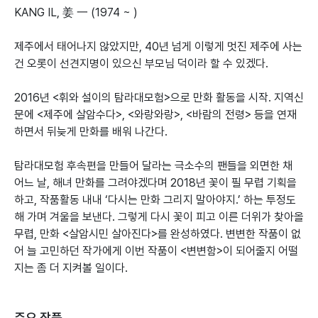
KANG IL, 姜 一 (1974 ~ )
제주에서 태어나지 않았지만, 40년 넘게 이렇게 멋진 제주에 사는
건 오롯이 선견지명이 있으신 부모님 덕이라 할 수 있겠다.
2016년 <휘와 설이의 탐라대모험>으로 만화 활동을 시작. 지역신
문에 <제주에 살암수다>, <와랑와랑>, <바람의 전령> 등을 연재
하면서 뒤늦게 만화를 배워 나간다.
탐라대모험 후속편을 만들어 달라는 극소수의 팬들을 외면한 채
어느 날, 해녀 만화를 그려야겠다며 2018년 꽃이 필 무렵 기획을
하고, 작품활동 내내 ‘다시는 만화 그리지 말아야지.’ 하는 투정도
해 가며 겨울을 보낸다. 그렇게 다시 꽃이 피고 이른 더위가 찾아올
무렵, 만화 <살암시민 살아진다>를 완성하였다. 변변한 작품이 없
어 늘 고민하던 작가에게 이번 작품이 <변변함>이 되어줄지 어떨
지는 좀 더 지켜볼 일이다.
주요 작품