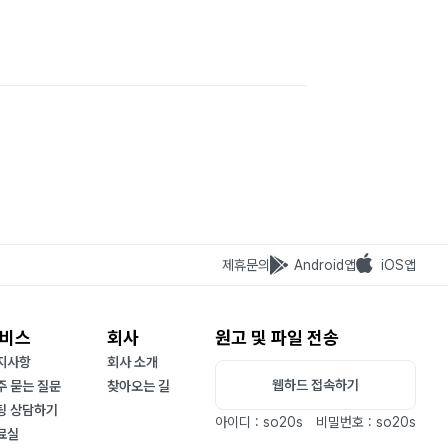
제휴문의
Android앱
iOS앱
비스
회사
원고 및 파일 전송
지사항
회사 소개
웹하드 접속하기
주 묻는 질문
찾아오는 길
팅 상담하기
아이디 : so20s
비밀번호 : so20s
료실