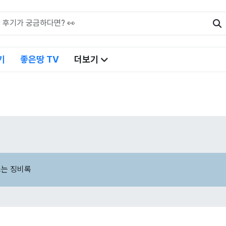
기
좋은땅 TV
더보기
쓰는 징비록