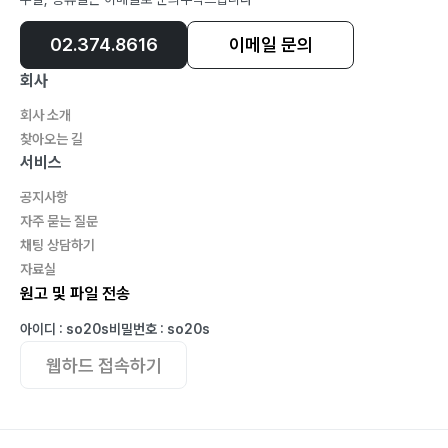
02.374.8616
이메일 문의
회사
회사 소개
찾아오는 길
서비스
공지사항
자주 묻는 질문
채팅 상담하기
자료실
원고 및 파일 전송
아이디 : so20s
비밀번호 : so20s
웹하드 접속하기