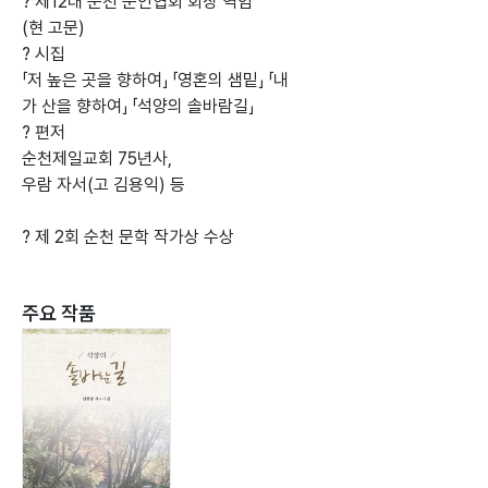
? 제12대 순천 문인협회 회장 역임
(현 고문)
? 시집
「저 높은 곳을 향하여」 「영혼의 샘밑」 「내
가 산을 향하여」 「석양의 솔바람길」
? 편저
순천제일교회 75년사,
우람 자서(고 김용익) 등
? 제 2회 순천 문학 작가상 수상
주요 작품