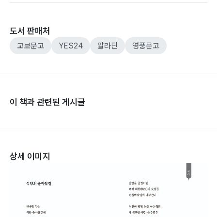
도서 판매처
교보문고
YES24
알라딘
영풍문고
이 책과 관련된 게시글
상세 이미지