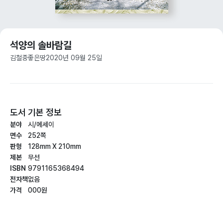
석양의 솔바람길
김철중
좋은땅
2020년 09월 25일
도서 기본 정보
분야
시/에세이
면수
252쪽
판형
128mm X 210mm
제본
무선
ISBN
9791165368494
전자책
없음
가격
000원