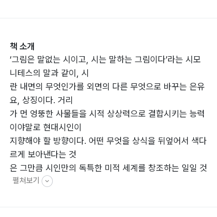
책 소개
‘그림은 말없는 시이고, 시는 말하는 그림이다’라는 시모
니테스의 말과 같이, 시
란 내면의 무엇인가를 외면의 다른 무엇으로 바꾸는 은유
요, 상징이다. 거리
가 먼 엉뚱한 사물들을 시적 상상력으로 결합시키는 능력
이야말로 현대시인이
지향해야 할 방향이다. 어떤 무엇을 상식을 뒤엎어서 색다
르게 보아낸다는 것
은 그만큼 시인만의 독특한 미적 세계를 창조하는 일일 것
펼쳐보기
이다. 시인은 상상력
을 통하여 현실 세계와 관념 세계를 접합시키는 자이다.
석양은 육체가 저물고