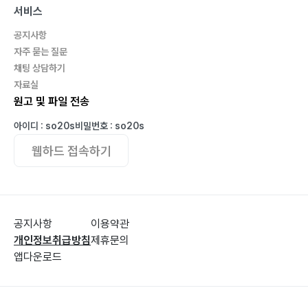
철 지난 바닷가 ?132
서비스
추석 유감 ?134
공지사항
흔들리는 갈대 ?136
자주 묻는 질문
낙엽이 된다는 것은 ?138
채팅 상담하기
제4부
자료실
하늬바람 ?140
원고 및 파일 전송
높새바람 ?142
아이디 : so20s
비밀번호 : so20s
풍경소리 ?144
웹하드 접속하기
한라산 눈꽃 산행 ?146
눈 속에 핀 겨울장미 ?148
양말 ?150
여행 ?151
공지사항
이용약관
인정의 꽃밭에서 ?153
개인정보취급방침
제휴문의
옥포 ‘섬 & 섬길’ ?155
앱다운로드
겨울 바다에 서다 ?157
까치집 ?159