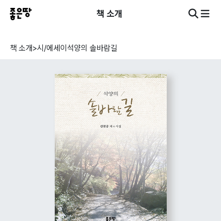
책 소개
책 소개
>
시/에세이
석양의 솔바람길