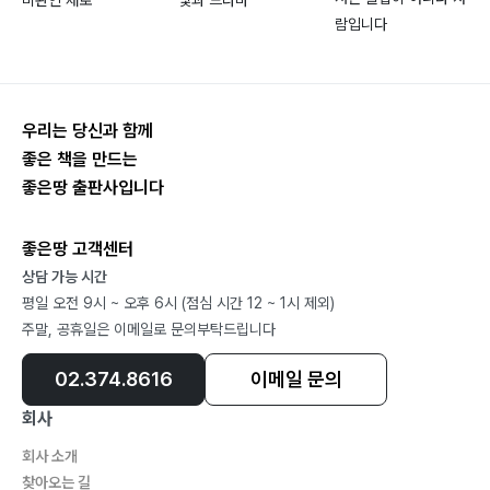
들꽃 ?103
람입니다
만추 ?105
? 제 2회 순천 문학 작가상 수상
등산 ?107
등산길 ?109
가을과 겨울 사이 ?111
우리는 당신과 함께
좋은 책을 만드는
고비늙은 나무 ?113
좋은땅 출판사입니다
그리움의 나이테 ?115
햇포도 ?117
좋은땅 고객센터
허수아비 ?119
상담 가능 시간
나이테 ?121
평일 오전 9시 ~ 오후 6시 (점심 시간 12 ~ 1시 제외)
낙엽 ?123
주말, 공휴일은 이메일로 문의부탁드립니다
석류 ?125
낡은 기왓장 ?126
02.374.8616
이메일 문의
노란 은행잎 ?127
회사
처서 ?129
회사 소개
초가을 ?130
찾아오는 길