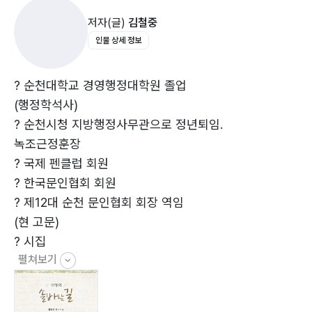
공곶이 수선화 ?36
포스트모더니즘이 뛰어넘지 못한 모더니즘의 한계성을
저자(글)
김철중
꽃샘바람 ?38
극복하고 현대시의 모
인물 상세 정보
홍매가 피었어요 ?40
든 결함을 커버함으로써 시의 새로운 지평을 열어갈 수 있
신춘 산행 ?42
을 것으로 판단되기
내 고향 살구꽃 ?44
때문이다. -현대시의 진화과정과 발전방향, 맺는 말 중에
? 순천대학교 경영행정대학원 졸업
진해 웅산 벚꽃 산행 ?46
서
(행정학석사)
마이산 벚꽃길 ?48
? 순천시청 지방행정사무관으로 정년퇴임.
순천만 정원 ?50
녹조근정훈장
지심도 ?54
? 국제 펜클럽 회원
제2부
? 한국문인협회 회원
월류봉 ?58
? 제12대 순천 문인협회 회장 역임
회화나무 ?61
(현 고문)
완도 신지명사갯길 ?63
? 시집
안개나루 ?66
펼쳐보기
「저 높은 곳을 향하여」 「영혼의 샘밑」 「내
용산 전망대 ?68
가 산을 향하여」 「석양의 솔바람길」
무화과 ?70
? 편저