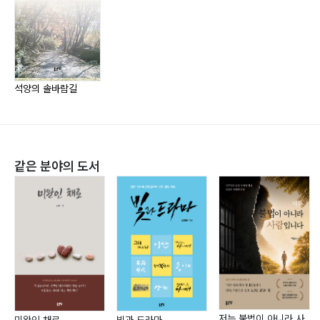
강물 ?72
순천제일교회 75년사,
상사화 ?74
우람 자서(고 김용익) 등? 순천대학교 경영행정대학원 졸
백령도 ?76
업
벌레 먹은 수밀도 ?78
(행정학석사)
혼불 마을에서 ?81
? 순천시청 지방행정사무관으로 정년퇴임.
석양의 솔바람길
해와 달 ?83
녹조근정훈장
흰 민들레 ?84
? 국제 펜클럽 회원
강은 혼자 흐르지 않는다 ?86
? 한국문인협회 회원
같은 분야의 도서
곽도에 핀 접시꽃 ?88
? 제12대 순천 문인협회 회장 역임
기다림의 바닷가 ?90
(현 고문)
멈추지 않는 강물 ?92
? 시집
선유도 ?94
「저 높은 곳을 향하여」 「영혼의 샘밑」 「내
칠천량 해전길 ?96
가 산을 향하여」 「석양의 솔바람길」
태안 ‘솔향기길’ ?98
? 편저
제3부
순천제일교회 75년사,
가을 산 ?102
우람 자서(고 김용익) 등
저는 불법이 아니라 사
미완인 채로
빛과 드라마