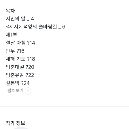
영혼이 깨여나는 시간이다. 격랑이는 황혼의 인생길에서
목차
하늘을 향한 소망은
시인의 말 _ 4
천상 포구에 든든한 영혼의 닻이었다. 시인의 시도 석양의
<서시> 석양의 솔바람길 _ 6
솔바람 길에서 뱁새
제1부
의 울음처럼 영혼의 노래이고자 했다. - 시인의 말 중에서
설날 아침 ?14
만두 ?16
모더니즘의 허무주의나 리얼리즘의 현실주의로
새해 기도 ?18
어두웠던 20세기를 극복하고, 보다 창조적이고
입춘대길 ?20
수준 높은 21세기의 시를 창작하기 위해서는 형
입춘유감 ?22
의상시가 다시 한 번 주목해 봐야 할 시의 방향이
설동백 ?24
아닌가 생각해 본다. 왜냐하면 형이상시가 철학
펼쳐보기
복수초 ?26
과 종교 등의 관념 세계를 통합적 감수성으로 결
봄이 오는 발자국 소리 ?28
합하고 이미지화 할 수 있는 기상(conceit)의 기
해토머리 ?30
능성 때문에 오늘날 관념시와 사물시의 양극성을
우수 ?32
극복하지 못하고, 정함 없이 표류하고 있는 현대시의 편향
작가 정보
경칩 ?34
성을 극복하는 한편,