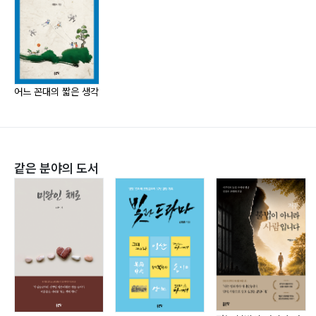
내 인생은 부실공사가 아닌가?
어줍잖은 글을 쓰게 된 것은 아들의 강요나 다름없는 권유
연탄에 대한 추억
때문이었다. 남들처럼 많이 배우지도 못한 가방끈 짧은 사
“기계값이 얼만지 아냐?”
람이 책을 낸다는 것이 좀 그랬던 것이다. 아들의 계속된
相生, 말뜻은 좋지만…
응원에 용기와 힘을 얻었다. 전후세대는 극빈국이었던 대
익숙함과의 결별
한민국이 유례없이 급성장하는 데 한몫을 하며 세상변화
어느 꼰대의 짧은 생각
흙덩이 맞은 개와 사자의 반응
를 온몸으로 체험했다. 그리고 아직 조선시대 유풍이 남아
콤플렉스를 위대하게 승화시킨 사람들
있던 시절에 태어나 자랐기에 구시대의 사고방식에 젖은
하마비 찾아 전국을 누빈 사람
면이 있다. 그러면서도 첨단시대의 가치관도 받아들이고
기업의 마케팅에 낚이는 현대인
자 노력하는 낀 세대가 늘어놓은 횡설수설이 얼마나 공감
같은 분야의 도서
장수 월간지의 종간을 보며
을 얻을지 모르겠다.
탁월한 실력자는 ‘연습’의 대가(大家)
자랑거리가 치명적인 독이 될 수도 있다
사돈 남 말 하는 사람들
어느 며느리의 담배 중독
‘작은 거인’ 박태종 기수
한자를 공부해야 할 이유(1)