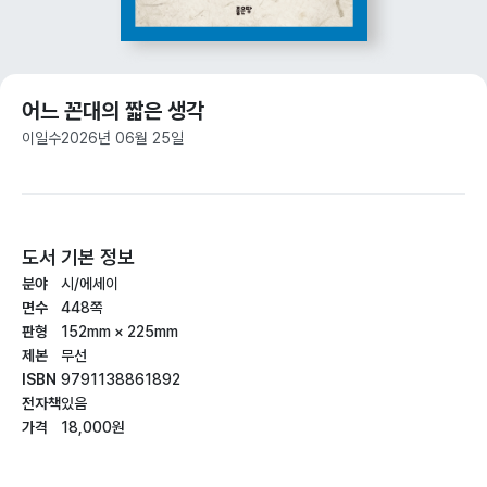
어느 꼰대의 짧은 생각
이일수
2026년 06월 25일
도서 기본 정보
분야
시/에세이
면수
448쪽
판형
152mm × 225mm
제본
무선
ISBN
9791138861892
전자책
있음
가격
18,000원