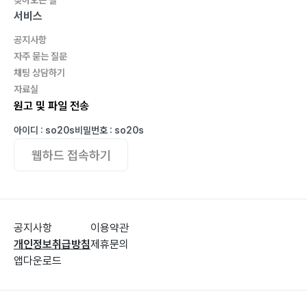
족발 하나, 술 한 잔으로 대풍을 바란다?
서비스
“대추 한 알도 그냥 열린 게 아니다”
공지사항
아이들 소리가 시끄럽게 들린다고?
자주 묻는 질문
나의 기사회생기
채팅 상담하기
때를 알고, 좋은 사람과 함께한다는 것
자료실
“남들도 우리처럼 서로 어여삐 여기고 사랑할까?”
원고 및 파일 전송
형님을 보며 아버지를 떠올렸는데…
아이디 : so20s
비밀번호 : so20s
잡(雜)과 파경(破鏡)
웹하드 접속하기
내가 바꿀 수 없는 것은 미련 버려야
타인의 욕망을 욕망하는 삶
깨져야 깨친다
괄목상대, 필작어세
공지사항
이용약관
“아예 서버렸다. 세상이 환해졌다”
개인정보취급방침
제휴문의
우후죽순의 숨은 뜻
앱다운로드
나는 얼마나 제대로 보는가
학벌사회에 멍들었던 사람들