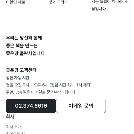
저는 불법이 아니라 사
미완인 채로
빛과 드라마
한자를 공부해야 할 이유(2)
람입니다
춥고 배고팠던 시절의 단상들
도둑에게도 도(道)가 있다는데…
어느 흑인 노병의 감탄사
쓰레기 더미에서 장미를 피운 한국
우리는 당신과 함께
죽장에 삿갓 쓰고 방랑 삼천리~
좋은 책을 만드는
유행가를 우습게 보지 말라
좋은땅 출판사입니다
세상에 공짜는 없다
생일은 성스러운 날이다
좋은땅 고객센터
친구는 숫자가 아니다
상담 가능 시간
평일 오전 9시 ~ 오후 6시 (점심 시간 12 ~ 1시 제외)
궁장이 구진천과 기술유출
주말, 공휴일은 이메일로 문의부탁드립니다
‘척’과 ‘체’를 조심해야
에디슨의 어머니가 받은 편지
02.374.8616
이메일 문의
돈에 대한 생각
회사
메모는 망각의 안전장치
회사 소개
하늘이 알고 땅이 알고…
찾아오는 길