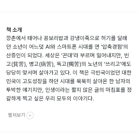
책 소개
깡촌에서 태어나 꽁보리밥과 강냉이죽으로 허기를 달래
던 소년이 어느덧 AI와 스마트폰 시대를 연 ‘압축경험’의
산증인이 되었다. 세상은 ‘꼰대’라 부르며 밀어내지만, 빈
고(貧苦), 병고(病苦), 독고(獨苦)의 노년의 ‘쓰리고’에도
당당히 맞서며 살아가고 있다. 이 책은 극빈국이었던 대한
민국이 고도성장을 하던 시대를 묵묵히 살아온 한 남자의
투박한 얘기지만, 인생이라는 짧지 않은 글의 마침표를 정
갈하게 찍고 싶은 우리 모두의 이야기다.
펼쳐보기
저자는 1976년 섬유공장에서 사회생활을 시작해 재봉틀
회사를 거쳐 현대자동차 울산공장에서 정년퇴직하기까지
40여 년 동안 격동의 한국 현대사를 온몸으로 관통해 왔