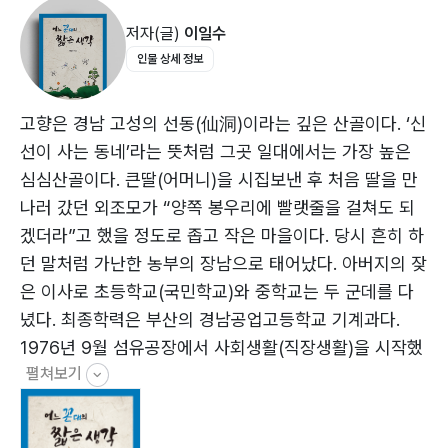
과연 합리적으로 생각하고 행동할까?
저자(글)
이일수
팔방미인을 부러워해야 할까?
인물 상세 정보
전체를 보는 눈
야랑국 왕처럼 허세 부리는 사람들
편지가 사라지는 시대
고향은 경남 고성의 선동(仙洞)이라는 깊은 산골이다. ‘신
내 짝은 멀리 있지 않다
선이 사는 동네’라는 뜻처럼 그곳 일대에서는 가장 높은
NASA 청소부의 자부심
심심산골이다. 큰딸(어머니)을 시집보낸 후 처음 딸을 만
66~79세가 한창때라고?
나러 갔던 외조모가 “양쪽 봉우리에 빨랫줄을 걸쳐도 되
승진자에게 ‘새우그림’ 선물한 까닭
겠더라”고 했을 정도로 좁고 작은 마을이다. 당시 흔히 하
지나친 자신감은 위험하다
던 말처럼 가난한 농부의 장남으로 태어났다. 아버지의 잦
어린 나이에 국모가 된 정순왕후
은 이사로 초등학교(국민학교)와 중학교는 두 군데를 다
너도 피고 나도 피고…
녔다. 최종학력은 부산의 경남공업고등학교 기계과다.
내일, 내년이 있다고 말하지 말라
1976년 9월 섬유공장에서 사회생활(직장생활)을 시작했
휴브리스에 빠지지 말아야 한다
펼쳐보기
다. 그 후 재봉틀(미싱) 회사를 거쳐 1978년 2월 현대자
세잎크로버는 ‘행복’, 네잎은 ‘행운’
동차 울산공장에 들어갔다. 1998년 7월 퇴사했다가
여걸 같은 삶을 산 할머니
2002년 4월에 재입사해 정년퇴직했다.