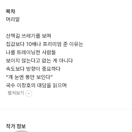
다. 아들의 간곡한 권유와 응원에 용기를 얻어 집필을 시
목차
작한 저자는, 자신이 살아오면서 읽고, 보고, 듣고, 느꼈던
머리말
109가지의 다채로운 이야기들을 이 책에 담아냈다.
산책길 쓰레기를 보며
길가에 널브러진 쓰레기를 보며 환경과 인간의 유기적 관
집값보다 10배나 프리미엄 준 이유는
계를 성찰하고, 집값보다 좋은 이웃에 10배의 가치를 두
나를 트레이닝한 사람들
었던 옛 성현의 지혜를 통해 참된 명당의 의미를 되새긴
보이지 않는다고 없는 게 아니다
다. 구시대의 사고방식과 첨단시대의 가치관이 공존하는
속도보다 방향이 중요하다
변곡점 위에서, ‘젊은 노년’이 담담하게 써 내려간 때늦은
“개 눈엔 똥만 보인다”
반성문이자 따뜻한 삶의 기록은, 살아온 날들을 돌아보고
국수 이창호의 대담을 읽으며
남은 생의 출구전략을 고민하는 이들에게 인생의 참된 이
펼쳐보기
인터넷 시대를 살아가는 꼰대들의 절망
정표가 되어 줄 것이다.
인도판 ‘고려장’ 폐지 사연
전문용어 많이 쓰면 교양인일까
한 권 한 권 늘어나는 스크랩북
작가 정보
병약함, 가난, 무식이 성공비결?