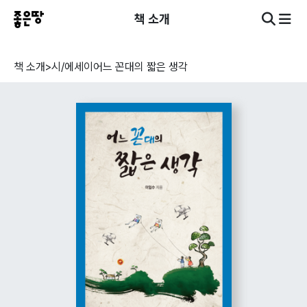
책 소개
책 소개
>
시/에세이
어느 꼰대의 짧은 생각