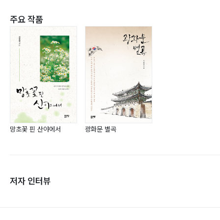
주요 작품
망초꽃 핀 산야에서
광화문 별곡
저자 인터뷰