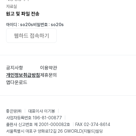
자료실
원고 및 파일 전송
아이디 : so20s
비밀번호 : so20s
웹하드 접속하기
공지사항
이용약관
개인정보취급방침
제휴문의
앱다운로드
좋은땅㈜
|
대표이사 이기봉
|
사업자등록번호 196-81-00877
|
출판사 신고번호 제 2001-000082호
|
FAX 02-374-8614
서울특별시 마포구 양화로12길 26 GWORLD(지월드)빌딩