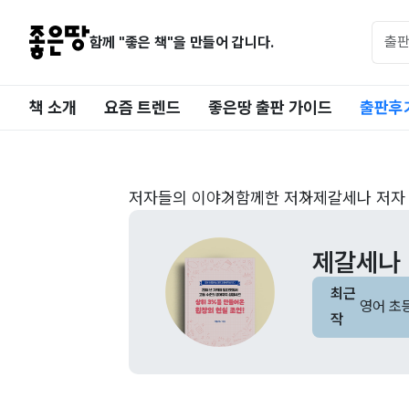
함께 "좋은 책"을 만들어 갑니다.
책 소개
요즘 트렌드
좋은땅 출판 가이드
출판후
저자들의 이야기
함께한 저자
제갈세나 저자
제갈세나
최근
영어 초
작
를 만들