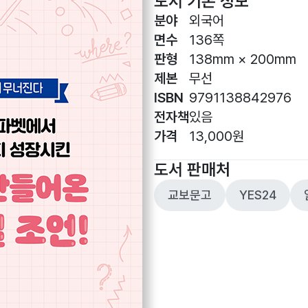
도서 기본 정보
분야
외국어
면수
136쪽
판형
138mm × 200mm
제본
무선
ISBN
9791138842976
전자책
있음
가격
13,000원
도서 판매처
교보문고
YES24