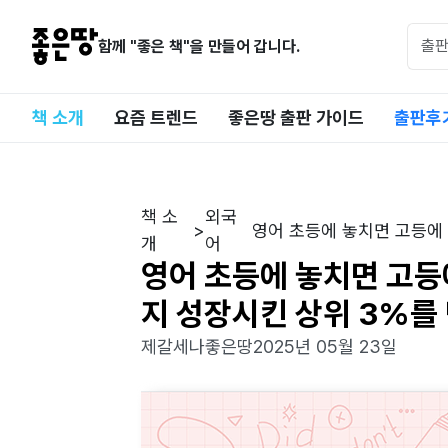
함께 "좋은 책"을 만들어 갑니다.
책 소개
요즘 트렌드
좋은땅 출판 가이드
출판후
책 소
외국
>
영어 초등에 놓치면 고등에
개
어
조언!
영어 초등에 놓치면 고등
지 성장시킨 상위 3%를
제갈세나
좋은땅
2025년 05월 23일