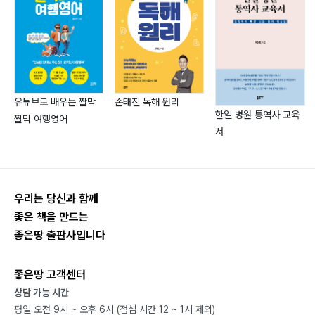
Unit 4 형용사구와 부사구………… 128
8과 감탄사
Unit 1 일반 감탄사(interjection)………… 134
Unit 2 What 감탄문………… 136
손태진 독해 원리
유튜브로 배우는 짤막
Unit 3 How 감탄문………… 138
한일 병원 통역사 교육
짤막 여행영어
서
2장 구조론
1과 주어(문장에서 주어 역할을 하는 것)………… 144
우리는 당신과 함께
2과 동사………… 150
좋은 책을 만드는
3과 목적어(기본은 3형식의 주동목)………… 176
좋은땅 출판사입니다
4과 보어………… 184
5과 수식어(Modifier)………… 192
좋은땅 고객센터
6과 접속사………… 196
상담 가능 시간
평일 오전 9시 ~ 오후 6시 (점심 시간 12 ~ 1시 제외)