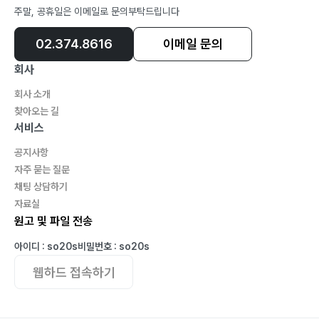
주말, 공휴일은 이메일로 문의부탁드립니다
02.374.8616
이메일 문의
회사
회사 소개
찾아오는 길
서비스
공지사항
자주 묻는 질문
채팅 상담하기
자료실
원고 및 파일 전송
아이디 : so20s
비밀번호 : so20s
웹하드 접속하기