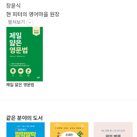
5과 부사
장윤식
Unit 1 수식………… 84
현 피터의 영어마을 원장
Unit 2 부사 위치………… 87
펼쳐보기
현 토탈아이엘츠 블로그 운영
Unit 3 부정부사 / 빈도부사………… 88
전 미국 그린리버 컬리지 연계 아이엘츠 강의
Unit 4 부사구………… 90
전 강남 이디엠 어학원 아이엘츠 강의 /
Unit 5 부사절………… 93
라이팅 교재 공저
전 영국 코벤트리 대학 연계 아이엘츠 스피킹 강의
6과 접속사
전 신촌 YBM 어학원 아이엘츠 강의
Unit 1 등위 접속사………… 102
전 강남 렉시스 어학원 아이엘츠 강의
Unit 2 상관 접속사………… 105
University of South Australia 경제학 학사 /
제일 얇은 영문법
Unit 3 종속 접속사………… 109
회계학 석사
7과 전치사
Unit 1 시간………… 120
같은 분야의 도서
Unit 2 장소………… 123
Unit 3 그 외 전치사………… 126