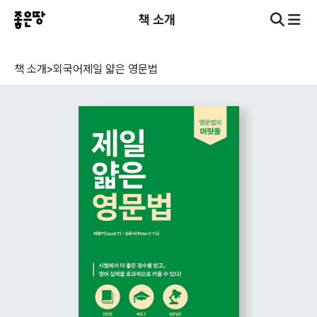
책 소개
책 소개
>
외국어
제일 얇은 영문법