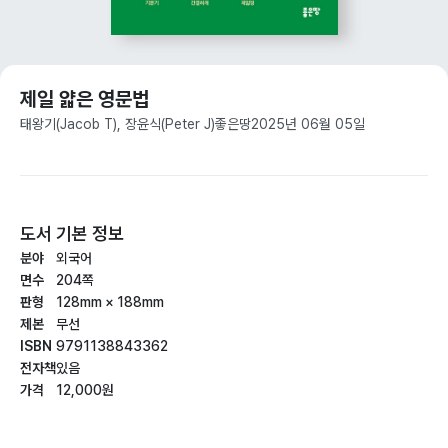
제일 얇은 영문법
태왕기(Jacob T), 장윤식(Peter J)
좋은땅
2025년 06월 05일
도서 기본 정보
분야
외국어
면수
204쪽
판형
128mm × 188mm
제본
무선
ISBN
9791138843362
전자책
있음
가격
12,000원