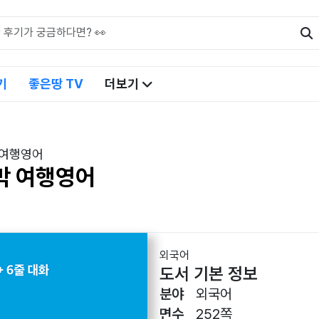
기
좋은땅 TV
더보기
 여행영어
막 여행영어
외국어
도서 기본 정보
분야
외국어
면수
252쪽