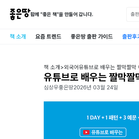
함께 "좋은 책"을 만들어 갑니다.
책 소개
요즘 트렌드
좋은땅 출판 가이드
출판후
책 소개
>
외국어
유튜브로 배우는 짤막짤막
유튜브로 배우는 짤막짤
심상우
좋은땅
2026년 03월 24일