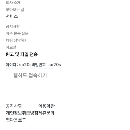
회사 소개
찾아오는 길
서비스
공지사항
자주 묻는 질문
채팅 상담하기
자료실
원고 및 파일 전송
아이디 : so20s
비밀번호 : so20s
웹하드 접속하기
공지사항
이용약관
개인정보취급방침
제휴문의
앱다운로드