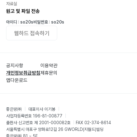
자료실
원고 및 파일 전송
아이디 : so20s
비밀번호 : so20s
웹하드 접속하기
공지사항
이용약관
개인정보취급방침
제휴문의
앱다운로드
좋은땅㈜
|
대표이사 이기봉
|
사업자등록번호 196-81-00877
|
출판사 신고번호 제 2001-000082호
|
FAX 02-374-8614
서울특별시 마포구 양화로12길 26 GWORLD(지월드)빌딩
좋은땅㈜ B1 ~ 5F