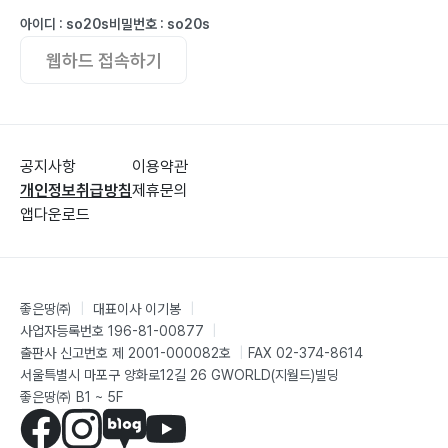
아이디 : so20s
비밀번호 : so20s
웹하드 접속하기
공지사항
이용약관
개인정보취급방침
제휴문의
앱다운로드
좋은땅㈜
|
대표이사 이기봉
|
사업자등록번호 196-81-00877
|
출판사 신고번호 제 2001-000082호
|
FAX 02-374-8614
서울특별시 마포구 양화로12길 26 GWORLD(지월드)빌딩
좋은땅㈜ B1 ~ 5F