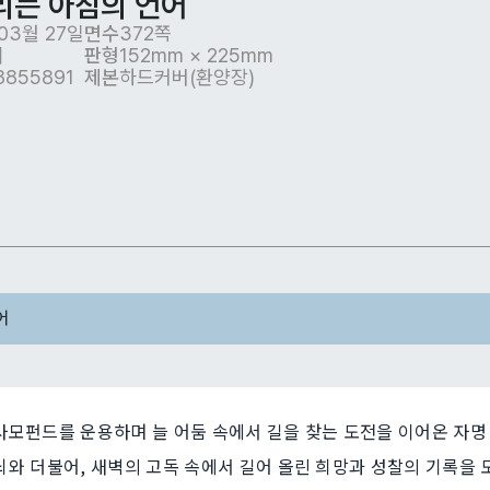
리는 아침의 언어
03월 27일
면수
372쪽
이
판형
152mm × 225mm
8855891
제본
하드커버(환양장)
어
사모펀드를 운용하며 늘 어둠 속에서 길을 찾는 도전을 이어온 자명
뇌와 더불어, 새벽의 고독 속에서 길어 올린 희망과 성찰의 기록을