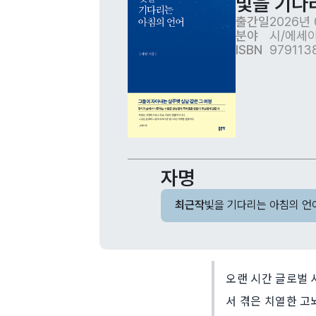
빛을 기다
출간일
2026년 
분야
시/에세
ISBN
979113
자명
최근작
빛을 기다리는 아침의 언
오랜 시간 글로벌 
서 겪은 치열한 고