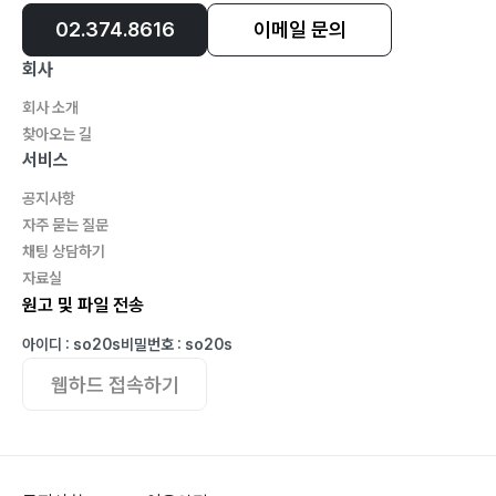
02.374.8616
이메일 문의
회사
회사 소개
찾아오는 길
서비스
공지사항
자주 묻는 질문
채팅 상담하기
자료실
원고 및 파일 전송
아이디 : so20s
비밀번호 : so20s
웹하드 접속하기