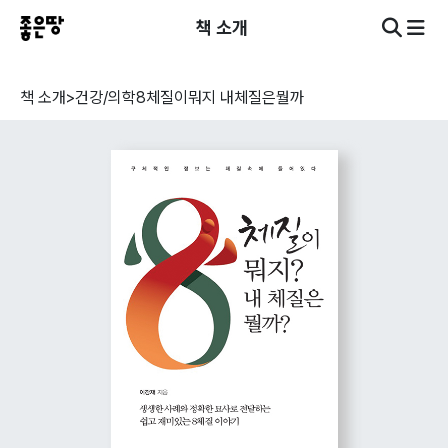
책 소개
책 소개
>
건강/의학
8체질이뭐지 내체질은뭘까