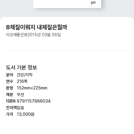
8체질이뭐지 내체질은뭘까
이강재
좋은땅
2015년 03월 06일
도서 기본 정보
분야
건강/의학
면수
216쪽
판형
152mm×225mm
제본
무선
ISBN
9791157666034
전자책
없음
가격
13,000원