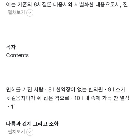
이는 기존의 8체질론 대중서와 차별화한 내용으로서, 진
펼쳐보기
료실과 삶의 현장에서 늘 8체질론을 생각하고 그에 따라
환자를 진료했던 저자의 생생한 치료 경험과 삶의 흔적들
이 담겨져 있다. 저자는 우리 아이들의 건강한 미래를 위
한 구체적인 정보가 체질 속에 들어있다며, 삶의 올바른
목차
방향을 인도하는 나침반과 같은 8체질론의 가치를 강조
Contents
한다.
면허를 가진 사람ㆍ8 Ⅰ 한약장이 없는 한의원ㆍ9 Ⅰ 소가
뒷걸음치다가 쥐 잡은 격으로ㆍ10 Ⅰ 내 속에 가득 찬 열정
ㆍ11
다름과 관계 그리고 조화
펼쳐보기
8체질론과 8체질의학