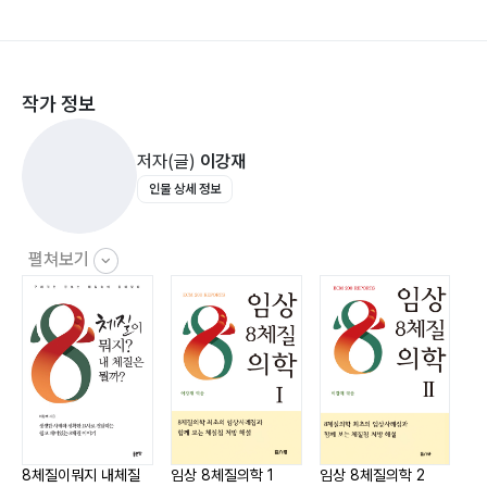
체질학교ㆍ15 Ⅰ 체질이란 다름이다ㆍ16 Ⅰ 여덟 사람의 궁
금증ㆍ21 Ⅰ 체질의학의 탄생ㆍ22 Ⅰ 8체질의 고향별ㆍ24 Ⅰ
작가 정보
8체질 배열도ㆍ25 Ⅰ 목숨의 뜻ㆍ27 Ⅰ 홀로와 서로ㆍ28 Ⅰ
일침이약삼식ㆍ30 Ⅰ 당신은 채식주의자입니까?ㆍ31 Ⅰ 선
저자(글)
이강재
무당이 사람 잡는다ㆍ33 Ⅰ 사상인론은 8체질론을 품고
인물 상세 정보
있다ㆍ34 Ⅰ 역사 인물 분석ㆍ37 Ⅰ 8체질론은 아직 연륜이
부족하다ㆍ40
펼쳐보기
세상을 바꾸고 진보시키는
금양체질(金陽體質) PULMOTONIA
금양체질의 비현실과 목양체질의 현실ㆍ47 Ⅰ 서태지는 신
비주의자인가ㆍ48 Ⅰ 검과 헤어핀ㆍ48 Ⅰ 이소룡과 절권도
ㆍ50 Ⅰ 스티브 잡스 전기ㆍ51 Ⅰ 금니를 빼다ㆍ52 Ⅰ 한약 1
봉의 위력ㆍ55 Ⅰ 자과벽ㆍ56 Ⅰ 탈피ㆍ57 Ⅰ 커피 천국에서
8체질이뭐지 내체질
임상 8체질의학 1
임상 8체질의학 2