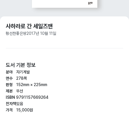
사하라로 간 세일즈맨
황선찬
좋은땅
2017년 10월 11일
도서 기본 정보
분야
자기계발
면수
278쪽
판형
152mm × 225mm
제본
무선
ISBN
9791157669264
전자책
있음
가격
15,000원