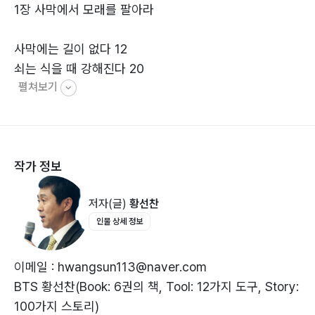
1장 사막에서 모래를 팔아라
내가 한 여행이 과연 좋은 여행이었는지는 어떻게 판단할
수 있을까? 대부분
사막에는 길이 없다 12
의 사람들은 이 질문에 대한 답을 찾다가 생을 마감한다.
쇠는 식을 때 강해진다 20
하지만 꼭 좋은 여행
펼쳐보기
피(避)할 것인가 파(破)할 것인가 27
이었는지를 판단할 필요는 없다. 여행은 새로운 환경에 대
인생에 정규직은 없다 34
한 도전이라는 것만
오래 살아남는 것이 강하다 40
으로도 가치가 있다. 주저앉은 자리에 울타리를 치고 집을
시련은 셀프다 47
짓는 순간 여행은
작가 정보
별을 보면서 뻘을 걸어라 53
끝난다.
세일즈로 도전을 전도하라 61
저자(글)
황선찬
인물 상세 정보
2장 히말라야에서 나를 만나다
이메일 : hwangsun113@naver.com
산에서 배운 삶 68
BTS 황선찬(Book: 6권의 책, Tool: 12가지 도구, Story:
나누고 뿌리고 베풀고 75
100가지 스토리)