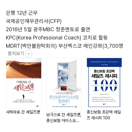
돈 쓸 때와 돈 벌 때 83
터널이 기적을 만든다 92
은행 12년 근무
색소폰으로 색다른 삶을 연주하다 98
국제공인재무관리사(CFP)
밑에서 공감하라 106
2016년 5월 광주MBC 청춘멘토로 출연
끝에서 시작하라 112
KPC(Korea Professional Coach) 코치로 활동
한번을 오른다면 히말라야로 가라 118
MDRT(백만불원탁회의) 부산벡스코 메인강좌(3,700명
펼쳐보기
대상) 강사
MDRT 미국 필라델피아 행사 한국대표 세일즈 강사
3장 길에서 변화를 꿈꾸다
MDRT 20년 연속 달성
길에게 길을 묻는다 124
풍수지리사
페이스메이커가 되자 129
사랑의 집짓기 해비타트 미국, 멕시코, 인도 참가
지붕부터 짓는 집은 없다 135
2009년 9월 황학정 활쏘기 대회 장원
change로 challenge하라 142
히말라야 안나푸르나 트레킹 3회
사하라로 간 세일즈맨
종신보험 초강력 세일
종
남극으로 간 세일즈맨,
즈 레시피 100
토
그래 가끔은 물구나무를 서자 148
마라톤 풀코스 7회 완주
종신보험 아이스오션
을 발견하다
진심은 진실로 통한다 155
2012년 12월 안나푸르나 4,130m 아리랑 색소폰 연주