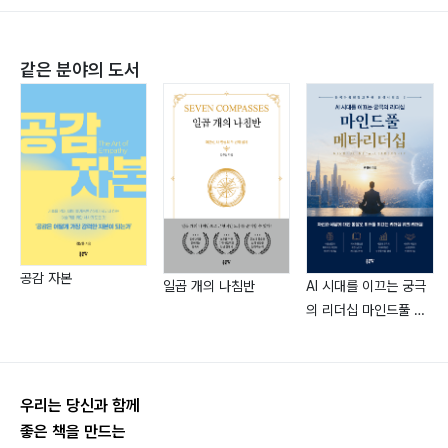
항구에 머무는 배는 안전한 쓰레기다 162
2013년 4월 사하라 사막마라톤 250㎞ 완주
에임스팟을 찾아라 168
2016년 1월 남극해 수영
같은 분야의 도서
2017년 4월 보스턴 마라톤 완주
2017년 7월 북극해 수영
4장 인생에서 지혜를 깨닫다
저서 : ?《공부톡 인생톡》, 《사하라로 간 세일즈맨》, 《청춘
우리 집 아이가 아니다 176
멘토 황선찬의 사이다》, 《남극으로 간 세일즈맨 종신보험
아름다운 보답 182
아이스오션을 발견하다》, 《종신보험 초강력 세일즈 레시
경계를 경계하라 189
피 100》
멀리 나는 비행기의 활주로는 길다 195
좌우명 : 힘든 길을 간다. 선택하고 집중한다.
공감 자본
일곱 개의 나침반
AI 시대를 이끄는 궁극
인생의 핸들을 잡아라 201
세일즈 목표 : 90세까지 즐겁게 취미처럼 일하기
의 리더십 마인드풀 메
직장입니까? 직업입니다! 207
타리더십
메신저가 되라 214
당신의 가격표는 얼마입니까 219
우리는 당신과 함께
좋은 책을 만드는