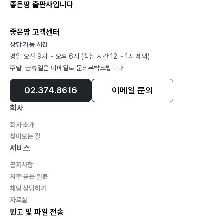
좋은땅 출판사입니다
5장 이기적인 세일즈가 답이다
좋은땅 고객센터
나만의 과녁을 쏜다 228
상담 가능 시간
위기의 절반은 기회다 235
평일 오전 9시 ~ 오후 6시 (점심 시간 12 ~ 1시 제외)
과거를 놓아야 미래를 잡는다 242
주말, 공휴일은 이메일로 문의부탁드립니다
지고도 웃는 세일즈 비법 248
유머로 반전하라 254
02.374.8616
이메일 문의
우문현답으로 적자생존하라 260
회사
커피 한 잔도 샤넬처럼 팔아라 265
회사 소개
묏자리까지 봐주는 종신서비스 272
찾아오는 길
서비스
공지사항
자주 묻는 질문
채팅 상담하기
자료실
원고 및 파일 전송