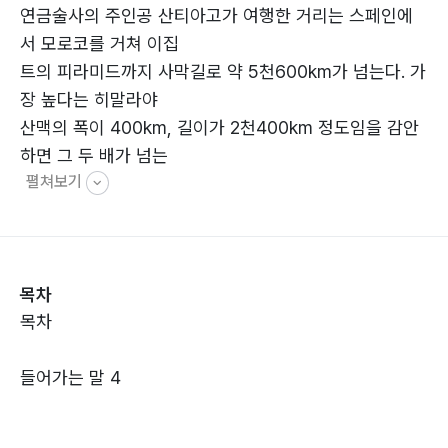
연금술사의 주인공 산티아고가 여행한 거리는 스페인에
서 모로코를 거쳐 이집
트의 피라미드까지 사막길로 약 5천600km가 넘는다. 가
장 높다는 히말라야
산맥의 폭이 400km, 길이가 2천400km 정도임을 감안
하면 그 두 배가 넘는
펼쳐보기
다. 그에 비하면 나의 여행길은 초라하기 그지없었다.
사하라를 건너면서 얼마나 많은 유혹과 어려움이 독서를
방해했겠는가? 내가
책 속에 보물이라도 숨겨진 것처럼 하도 열심히 읽으니까
목차
같이 갔던 70세가 넘
목차
은 형님께서 무슨 내용이 있는지 궁금하다며 자기도 읽겠
다고 가져가셨다. 어
들어가는 말 4
떤 보물을 찾아 어디를 여행할 마음으로 그러셨는지 모르
겠지만 그 연세에도
도전을 멈추지 않는 자세는 정말로 존경스러웠다.