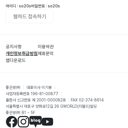
아이디 : so20s
비밀번호 : so20s
웹하드 접속하기
공지사항
이용약관
개인정보취급방침
제휴문의
앱다운로드
좋은땅㈜
|
대표이사 이기봉
|
사업자등록번호 196-81-00877
|
출판사 신고번호 제 2001-000082호
|
FAX 02-374-8614
서울특별시 마포구 양화로12길 26 GWORLD(지월드)빌딩
좋은땅㈜ B1 ~ 5F