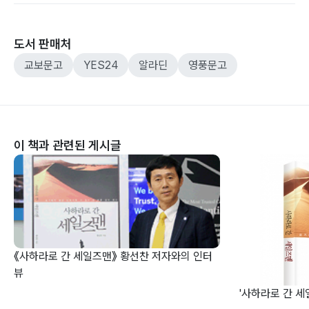
도서 판매처
교보문고
YES24
알라딘
영풍문고
이 책과 관련된 게시글
《사하라로 간 세일즈맨》 황선찬 저자와의 인터
뷰
'사하라로 간 세