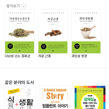
3. 한방 치료
펼쳐보기
4. 생활 관리
인애한의원 치료 사례
1. [만40세] 폐경진단 후 자연임신성공.amh 0.01 / FSH
38.77
2. [만34세] amh 0.37. 난소 기능 강화, 착상탕으로 임신
성공
다낭성 난소 증후군
자궁 근종
과민성 방광
조
3. [만41세] 근종6개, 난소 기능 저하, 시험관 1회 실패,
착상탕으로 임신성공
4. [만35세] 한방치료 후 난소기능호전, amh수치 1.88-
>3.15로 상승
같은 분야의 도서
5. [만34세] 여러 차례 불임 시술 후 난소기능저하, 한방
치료로 amh 수치 상승
6. [만41세] 조기폐경 -> 호르몬 정상수치 회복
7. [만34세] 조기폐경, 한방치료 후 자연생리