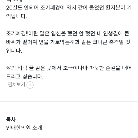
20살도 안되어 조기폐경이 와서 같이 울었던 환자분이 기
억납니다.
조기폐경!!이란 말은 임신을 했던 안 했던 내 인생길에 큰
바위가 떨어져 앞을 가로막는것과 같은 크나큰 충격일 것
입니다.
삶의 벼락 끝 같은 곳에서 조금이나마 따뜻한 손길을 내어
드리고 싶습니다.
펼쳐보기
한의학이 정답이라고, 제가 하는 치료가 정답이라고 말할
수는 없을 것입니다. 하지만 어려운 길에 제가 같이 가면
서 좀더 짐을 덜고, 걱정을 덜어, 건강을 회복하는데 도움
목차
은 될수 있을 것입니다.
인애한의원 소개
그 마음으로 이 글을 썼습니다.