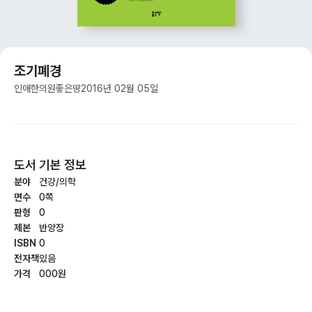
조기폐경
인애한의원
좋은땅
2016년 02월 05일
도서 기본 정보
분야
건강/의학
면수
0쪽
판형
0
제본
반양장
ISBN
0
전자책
있음
가격
000원