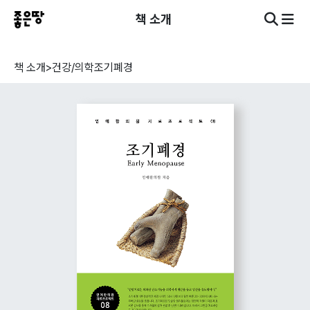
책 소개
책 소개
>
건강/의학
조기폐경