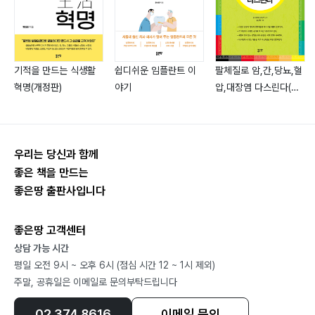
8. [만39세, 조기폐경] 정상 생리 회복
9. [만37세, 조기폐경] 정상 생리 회복
10. [만26세, FSH 부족(난포자극 호르몬)으로 발생한 생
기적을 만드는 식생활
쉽디쉬운 임플란트 이
팔체질로 암,간,당뇨,혈
리불순] 치료 후 정상 생리 회복
혁명(개정판)
야기
압,대장염 다스린다(개
11. 치료 후기
정판)
[참고문헌]
우리는 당신과 함께
좋은 책을 만드는
판권
좋은땅 출판사입니다
저자소개
좋은땅 고객센터
상담 가능 시간
평일 오전 9시 ~ 오후 6시 (점심 시간 12 ~ 1시 제외)
주말, 공휴일은 이메일로 문의부탁드립니다
02.374.8616
이메일 문의