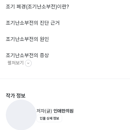
조기 폐경(조기난소부전)이란?
포기하지 마세요. 분명 포기의 수보다 희망의 수가 더욱
많습니다.
조기난소부전의 진단 근거
조기난소부전의 원인
조기난소부전의 증상
펼쳐보기
1. 안면홍조, 발한
2. 관상동맥질환 증가
3. 우울증
4. 골다공증 위험 증가
작가 정보
5. 질 건조증으로 인한 성교통 및 성 만족도 감소
저자(글)
인애한의원
조기난소부전의 치료
인물 상세 정보
1. 호르몬 치료
2. 난자 공여를 통한 시험관 시술