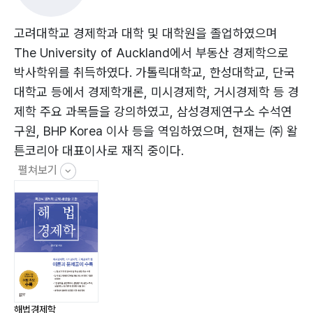
(3) 소비자잉여
(4) 생산자잉여
고려대학교 경제학과 대학 및 대학원을 졸업하였으며
(5) 정부의 개입
The University of Auckland에서 부동산 경제학으로
(6) 관련 문제 풀이
박사학위를 취득하였다. 가톨릭대학교, 한성대학교, 단국
제4장 소비자이론
대학교 등에서 경제학개론, 미시경제학, 거시경제학 등 경
(1) 예산제약
제학 주요 과목들을 강의하였고, 삼성경제연구소 수석연
(2) 무차별곡선
구원, BHP Korea 이사 등을 역임하였으며, 현재는 ㈜ 왈
(3) 소비자균형
튼코리아 대표이사로 재직 중이다.
(4) 지출 극소화
펼쳐보기
(5) 소득효과와 대체효과
(6) 소비자이론 관련 그래프
(7) 불확실성 하에서의 선택
(8) 관련 문제 풀이
제5장 생산이론
(1) 비용함수
(2) 생산함수
해법경제학