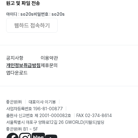
원고 및 파일 전송
(1) 국내총생산(GDP)과 국민총생산(GNP)
(2) 경제성장률의 측정
아이디 : so20s
비밀번호 : so20s
(3) 국민소득 3면 등가의 법칙
웹하드 접속하기
(4) 유효수요이론
(5) IS-LM 모형
(6) 먼델-플레밍 모형
(7) 관련 문제 풀이
공지사항
이용약관
개인정보취급방침
제휴문의
제2장 물가와 인플레이션
앱다운로드
(1) 물가지수의 종류와 산정
(2) 물가지수의 활용
(3) 물가와 통화량의 관계
(4) 인플레이션의 원인과 대책
좋은땅㈜
|
대표이사 이기봉
|
(5) 관련 문제 풀이
사업자등록번호 196-81-00877
|
출판사 신고번호 제 2001-000082호
|
FAX 02-374-8614
제3장 환율과 대외거래
서울특별시 마포구 양화로12길 26 GWORLD(지월드)빌딩
(1) 환율과 물가와의 관계
좋은땅㈜ B1 ~ 5F
(2) 환율에 영향을 미치는 경제변수