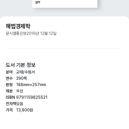
해법경제학
문시열
좋은땅
2016년 12월 12일
도서 기본 정보
분야
교재/수험서
면수
290쪽
판형
188mm×257mm
제본
무선
ISBN
9791159825521
전자책
있음
가격
13,800원