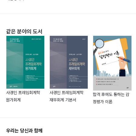
(3) 등비용선
(4) 등량곡선
(5) 생산자균형
(6) 비용 극소화
같은 분야의 도서
(7) 관련 문제 풀이
제6장 시장조직이론
(1) 완전경쟁시장
(2) 독점시장
(3) 독점적 경쟁시장
(4) 과점시장
(5) 게임이론
사경인 프레임회계학
사경인 프레임회계학
합격 후에도 통하는 감
(6) 관련 문제 풀이
원가회계
재무회계 기본서
정평가 이론
제7장 생산요소시장이론
(1) 노동시장
(2) 자본시장
우리는 당신과 함께
(3) 관련 문제 풀이