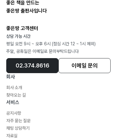
좋은 책을 만드는
제8장 경제적 효율성과 완전경쟁시장
좋은땅 출판사입니다
(1) 소비에서의 파레토 최적
(2) 생산에서의 파레토 최적
좋은땅 고객센터
(3) 완전경쟁시장과 파레토 최적
상담 가능 시간
(4) 관련 문제 풀이
평일 오전 9시 ~ 오후 6시 (점심 시간 12 ~ 1시 제외)
제9장 시장의 실패
주말, 공휴일은 이메일로 문의부탁드립니다
(1) 상품 정보의 부족
02.374.8616
이메일 문의
(2) 정보의 비대칭
(3) 외부효과
회사
(4) 공공재의 배분
회사 소개
(5) 경쟁의 부족
찾아오는 길
(6) 관련 문제 풀이
서비스
공지사항
제2부 거시경제학
자주 묻는 질문
채팅 상담하기
자료실
제1장 국민소득과 경제성장