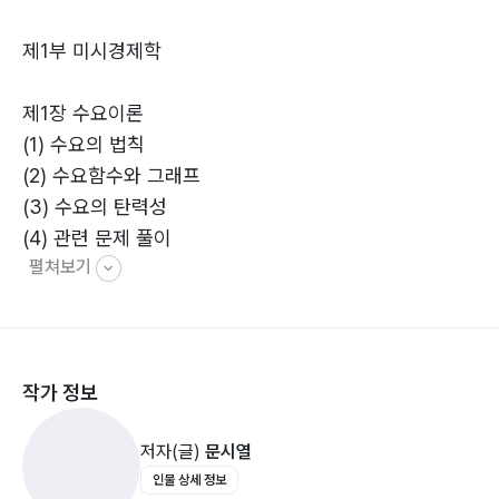
제1부 미시경제학
제1장 수요이론
(1) 수요의 법칙
(2) 수요함수와 그래프
(3) 수요의 탄력성
(4) 관련 문제 풀이
펼쳐보기
제2장 공급이론
(1) 공급의 법칙
(2) 공급함수와 그래프
(3) 공급의 탄력성
작가 정보
(4) 관련 문제 풀이
제3장 시장의 균형
저자(글)
문시열
(1) 균형가격과 균형거래량
인물 상세 정보
(2) 균형의 안정성