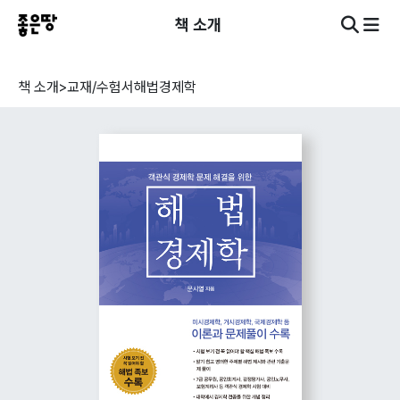
책 소개
책 소개
>
교재/수험서
해법경제학