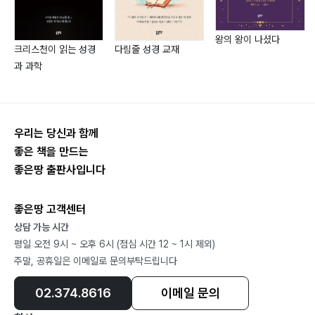
(4) 알 수 없는 일 _208
(5) 자궁근종암 _211
(6) 괴사병 _213
왕의 왕이 나셨다
크리스천이 읽는 성경
다림줄 성경 교재
(7) 안수로 물리치다 _215
과 과학
(8) 간암, 회복되지 못한 아픔 _218
(9) 불면증 _223
(10) 췌장암 말기 _225
우리는 당신과 함께
(11) 고통을 안식으로 _229
좋은 책을 만드는
(12) 회전근육파열 _231
좋은땅 출판사입니다
(13) 치유와 자존감 회복 _233
(14) 술꾼이 변화되다 _240
좋은땅 고객센터
상담 가능 시간
평일 오전 9시 ~ 오후 6시 (점심 시간 12 ~ 1시 제외)
6장
주말, 공휴일은 이메일로 문의부탁드립니다
성도들의 간증“나도 한 마디” _243
02.374.8616
이메일 문의