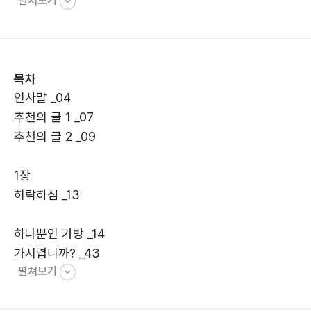
펼쳐보기
목차
인사말 _04
추천의 글 1 _07
추천의 글 2 _09
1장
허락하심 _13
하나뿐인 가방 _14
가시렵니까? _43
펼쳐보기