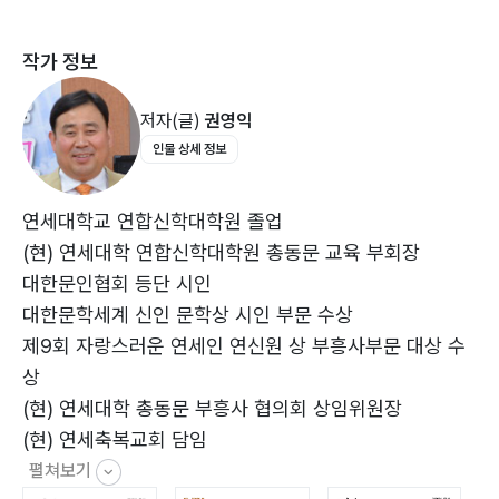
2장
눈물과 꿈 _71
작가 정보
그래도 찾았는데 _72
저자(글)
권영익
허락된 아픔들 _85
인물 상세 정보
그래 해야지 _90
성인아이란? _102
연세대학교 연합신학대학원 졸업
(현) 연세대학 연합신학대학원 총동문 교육 부회장
3장
대한문인협회 등단 시인
살고 죽는 일 _115
대한문학세계 신인 문학상 시인 부문 수상
제9회 자랑스러운 연세인 연신원 상 부흥사부문 대상 수
붙잡을 수 없는 것 _116
상
린치 사건 _129
(현) 연세대학 총동문 부흥사 협의회 상임위원장
안목항 사건 _133
(현) 연세축복교회 담임
염소탕 사건 _136
펼쳐보기