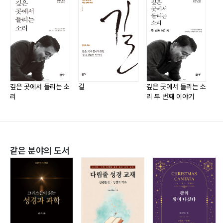
노추산 사건 _140
4장
돌아와야지 _143
마감된 시간 _144
깊은 곳에서 들리는 소
길
깊은 곳에서 들리는 소
리
리 두 번째 이야기
빛이 보이나 _150
5장
같은 분야의 도서
보여주시는 이야기들 _159
(1) 갑상선 암 _194
(2) 갑상선 말기암 _199
(3) 급성대장암 _201