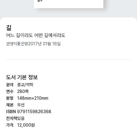
길
어느 길이라도 어떤 길에서라도
권영익
좋은땅
2017년 01월 16일
도서 기본 정보
분야
종교/역학
면수
280쪽
판형
148mm×210mm
제본
무선
ISBN
9791159826368
전자책
있음
가격
12,000원