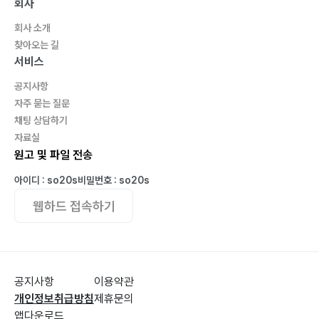
(1) 하나님의 강한 능력 _244
회사
(2) 기적의 하나님을 찬양합니다 _245
회사 소개
(3) 송○○ 집사 간증입니다 _246
찾아오는 길
(4) 멋진 하나님! _248
서비스
(5) 우리 연세축복교회를 자랑합니다 _251
공지사항
(6) 치료하시는 하나님 _253
자주 묻는 질문
(7) 치유하시는 하나님 _255
채팅 상담하기
자료실
(8) 주님, 사랑합니다 _257
원고 및 파일 전송
(9) 허리를 치료하시는 하나님 _258
(10) 깨어 부르짖게 하시는 하나님 _259
아이디 : so20s
비밀번호 : so20s
(11) 신실하신 하나님을 찬양합니다 _260
웹하드 접속하기
(12) 다시 만남과 본 것 _268
마치면서 _273
공지사항
이용약관
개인정보취급방침
제휴문의
앱다운로드