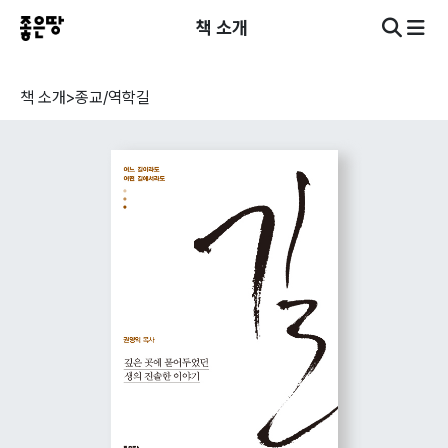
책 소개
책 소개
>
종교/역학
길