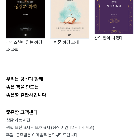
한 억압에 노출된 기간 동안 회교도 신앙을 유지하는 데
도움을 주었으며, 그 지역의 이슬람교 부활에 한몫을 했습
니다.
Bediuzzaman Said Nursi는 전 세계적인 현상이 되었
왕의 왕이 나셨다
고, 점점 더 많은 사람들이 그의 책을 알게됨에 따라 매일
크리스천이 읽는 성경
다림줄 성경 교재
성장하고 있습니다. Risale-i Nur 서적은 미국, 프랑스 및
과 과학
기타 유럽 국가는 물론이고 전세계적으로 필리핀, 튀니지,
러시아, 호주 등의 50개국 언어로 번역되었습니다.
Bediuzzaman Said Nursi의 탁월한 작품은 오랜 세월
우리는 당신과 함께
에 걸쳐 과학, 철학, 종교 등 모든 학문 분야의 전문 학자
좋은 책을 만드는
들에 의해 입증되었습니다.전 세계적인 Risale-i Nur 움
좋은땅 출판사입니다
직임은 전례 없는 현상입니다.
1960년 3월 23일, Bediuzzaman Said Nursi가 사망
좋은땅 고객센터
했을 당시에 법원에서 평가한 그의 개인 재산 전체는 평소
상담 가능 시간
그가 말하던 대로 바구니 한 통뿐이었습니다. 그는 줄곧
평일 오전 9시 ~ 오후 6시 (점심 시간 12 ~ 1시 제외)
“나의 전 재산은 바구니 한 통뿐이어야 한다”고 말하곤 했
주말, 공휴일은 이메일로 문의부탁드립니다