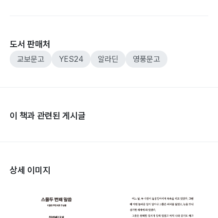
도서 판매처
교보문고
YES24
알라딘
영풍문고
이 책과 관련된 게시글
상세 이미지