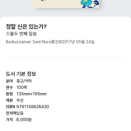
정말 신은 있는가?
스물두 번째 말씀
Bediuzzaman Said Nursi
좋은땅
2017년 05월 24일
도서 기본 정보
분야
종교/역학
면수
100쪽
판형
135mm×195mm
제본
무선
ISBN
9791159828430
전자책
있음
가격
8,000원