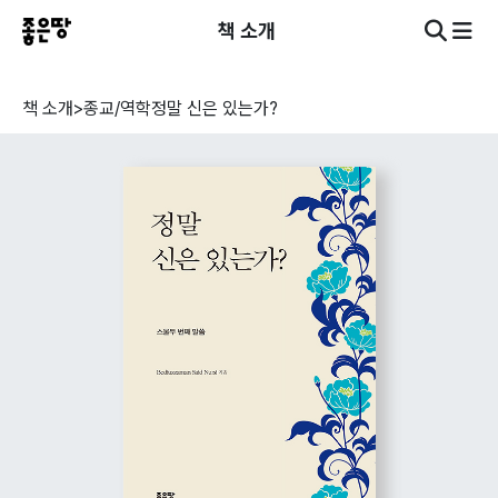
책 소개
책 소개
>
종교/역학
정말 신은 있는가?