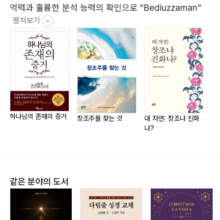
억력과 훌륭한 분석 능력의 확인으로 “Bediuzzaman”
펼쳐보기
또는 “비할 데 없는 시간” 또는 “놀라운 시간”이라는 칭호
를 주었습니다. 그의 전기 작가들에 따르면, 다른 학생들
이 9년만에 성취할 수 있는 것들을 Nursi는 3개월 만에
성취했습니다.
Bediuzzaman Said Nursi의 작품(The Risale-i Nur
Collection)은 130권의 책으로 구성되어 있으며, 탁월하
게 신자들뿐만 아니라 모든 인류를 다루는 것에 적합하도
하나님의 존재의 증거
록 맞춰져 있습니다. 가장 중요한 것은 이 작품은 현대인
창조주를 찾는 것
대 자연: 창조냐 진화
정
냐?
의 사고 방식에 따라 작성되었으므로 읽는 이가 믿고 있는
지 아닌지의 여부와는 관계 없이 유물론적 철학에 깊숙이
스며들어 있는 사고 방식으로 작성되어 있다는 것입니다.
이 철학이 야기하는 모든 질문, 의심 및 혼란에 구체적 그
같은 분야의 도서
리고 개별적으로 답변합니다. 또한, 현대인의 마음을 나타
내는 모든 “질문들”에 대해서도 대답합니다. 그의
Risale-i Nur는 터키에서 종교인들이 세속적인 국가에 의