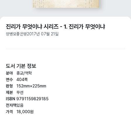
진리가 무엇이냐 시리즈 - 1. 진리가 무엇이냐
양병모
좋은땅
2017년 07월 21일
도서 기본 정보
분야
종교/역학
면수
404쪽
판형
152mm×225mm
제본
무선
ISBN
9791159829185
전자책
있음
가격
18,000원