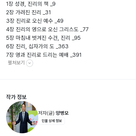
1장 성경, 진리의 책 _9
2장 가려진 진리 _31
3장 진리로 오신 예수 _49
4장 진리의 영으로 오신 그리스도 _77
5장 마침내 벗겨진 수건, 진리 _95
6장 진리, 십자가의 도 _363
7장 영과 진리로 드리는 예배 _391
펼쳐보기
나가는 말 402
작가 정보
저자(글)
양병모
인물 상세 정보