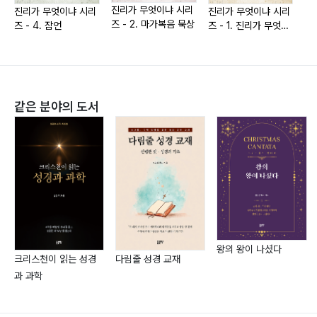
진리가 무엇이냐 시리
진리가 무엇이냐 시리
진리가 무엇이냐 시리
진
즈 - 2. 마가복음 묵상
즈 - 4. 잠언
즈 - 1. 진리가 무엇이
즈 
몇 번의 시도 후 인생의 중반을 지나 실현된 소망,
냐
말씀에 대한 허기진 갈증,
때론 풀리지 않는 의문에 대한 허기진 마음을 채워주신
은혜를 기록하기 시작하였다.
같은 분야의 도서
앞서간 자들을 통하여,
무엇보다 진리의 영을 통하여 깨달은
보석 같은 진리들을 기록하였다.
?진리 시리즈’라는 제하(題下)의 책들을 남길 수 있게 하
신
그리스도의 은혜에 무한(無限) 감사드릴 뿐이다.
왕의 왕이 나셨다
크리스천이 읽는 성경
다림줄 성경 교재
과 과학