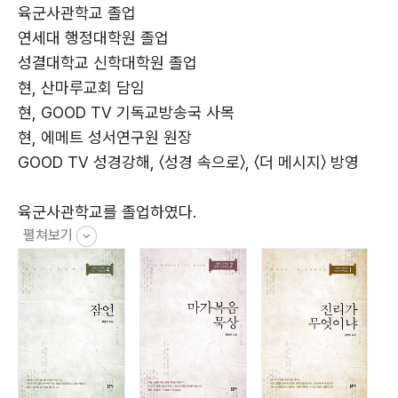
육군사관학교 졸업
연세대 행정대학원 졸업
성결대학교 신학대학원 졸업
현, 산마루교회 담임
현, GOOD TV 기독교방송국 사목
현, 에메트 성서연구원 원장
GOOD TV 성경강해, 〈성경 속으로〉, 〈더 메시지〉 방영
육군사관학교를 졸업하였다.
펼쳐보기
어깨에 별을 달아보겠다며 시작한 직업군인의 길이었으
나
젊은 날에 예수의 사랑에 붙잡히고 새로운 꿈을 꾼다.
어깨 위에 별이 아닌 궁창의 별로….
많은 사람을 옳은 데로 돌아오게 한 자는
별과 같이 영원토록 빛나리라(단12:3)