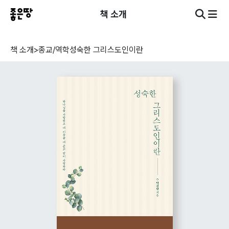
책 소개
책 소개
>
종교/역학
성숙한 그리스도인이란