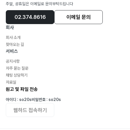
5부 예수 그리스도에 대한 성숙한 이해를 위하여 ?213
주말, 공휴일은 이메일로 문의부탁드립니다
수난사화의 의미 214
02.374.8616
이메일 문의
창조주이신 예수 그리스도 219
성전보다 크신 분 223
회사
역설적 그리스도론 229
회사 소개
예수님의 특징 235
찾아오는 길
서비스
공지사항
자주 묻는 질문
채팅 상담하기
자료실
원고 및 파일 전송
아이디 : so20s
비밀번호 : so20s
웹하드 접속하기