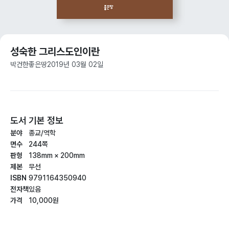
성숙한 그리스도인이란
박건한
좋은땅
2019년 03월 02일
도서 기본 정보
분야
종교/역학
면수
244쪽
판형
138mm × 200mm
제본
무선
ISBN
9791164350940
전자책
있음
가격
10,000원