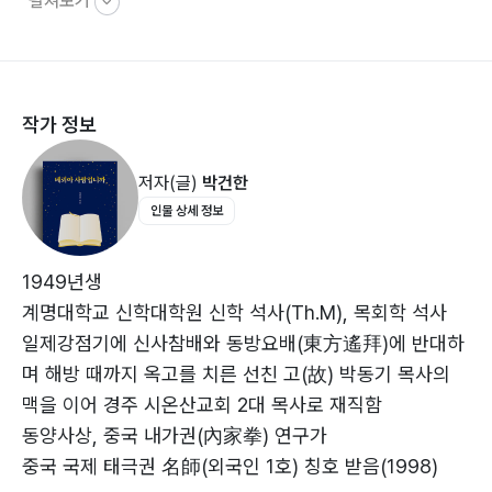
펼쳐보기
누가의 삭제자료들 44
작가 정보
2부 인간에 대한 성숙한 이해를 위하여 ?51
블라인드 스팟(Blind spot), 없는 사람 있는가? 52
저자(글)
박건한
행하고 있는가, 행하지 않고 말만 하는가? 59
인물 상세 정보
예수님과 말씀을 중심 삼고 생물학적, 사회적 나이를 극복
하자 63
3대 결정론과 임계점 67
1949년생
라이프 스타일 결정론과 말 73
계명대학교 신학대학원 신학 석사(Th.M), 목회학 석사
아파르 민하아다마 78
일제강점기에 신사참배와 동방요배(東方遙拜)에 반대하
구원받은 자로서 부모 유전자 On/Off 하자! 83
며 해방 때까지 옥고를 치른 선친 고(故) 박동기 목사의
부모 유전자 중 On/Off 할 것들 86
맥을 이어 경주 시온산교회 2대 목사로 재직함
하자크, 하자크 (1) 89
동양사상, 중국 내가권(內家拳) 연구가
하자크, 하자크 (2) 92
중국 국제 태극권 名師(외국인 1호) 칭호 받음(1998)