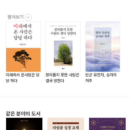
하자크, 하자크 (3) 97
펼쳐보기
저서
《미래에서 온 사람은 당당하다》, 2016, 좋은땅
3부 그리스도인의 개인적 성숙을 위하여 ?101
《정의롭지 못한 사람은 결국 망한다》, 2017, 좋은땅
질그릇 속에 무엇이 담겼나? 102
《빈곤 유전자, 승자의 저주》, 2018, 좋은땅
Creative 하지 못한 이유 106
《말씀과 현대물리학》, 2018, 좋은땅
그리스도 의식에 이르는 3가지 방법과 단계 113
《금계 박건한 목사 설교 연구》, 2018, 좋은땅
자기 부족을 아는 사람이 되자 119
《성숙한 그리스도인이란》, 2019, 좋은땅
약한 데서 완전해진다 123
《창조, 카오스, 구속》, 2019, 좋은땅
미래에서 온사람은 당
정의롭지 못한 사람은
빈곤 유전자, 승자의
말
당 하다
결국 망한다
저주
생명을 사랑하지 않는다면! 130
《말씀과 동양사상》, 2019, 좋은땅
죄, 그다음의 삶을 위하여 136
《하나님의 사랑과 예수의 인격》, 2020, 좋은땅
영적인 눈을 뜨고 초월감사를 하자 143
《예수님의 포사이트와 인사이트》, 2021, 좋은땅
그리스도 안에서 최고가 되자 152
《우연의 반복은 필연이다》, 2022, 좋은땅
같은 분야의 도서
아브라함이 소돔을 위해 빌다 156
《예수님의 포사이트와 인사이트 2》, 2022, 좋은땅
《우리는 왜 역사에서 배우지 않는가》, 2023, 좋은땅