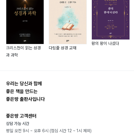
《디아트리베와 로마서》, 2023, 좋은땅
4부 그리스도 공동체의 성숙을 위하여 ?169
소금이 먼저이고 그다음이 빛이다 170
어버이날의 지혜 175
성령받은 사람 구별법 180
왕의 왕이 나셨다
크리스천이 읽는 성경
다림줄 성경 교재
자기 부족을 알면 소통이 된다 187
과 과학
그리스도 안에서 종, 제자, 친구 191
친구, 도반의 필요성 194
썩은 사과냐, 기적의 사과냐? 199
우리는 당신과 함께
썩은 사과, 누가 만들었나? 203
좋은 책을 만드는
자기 확신범에서 그리스도와 말씀 중심의 사람이 되자
좋은땅 출판사입니다
207
좋은땅 고객센터
상담 가능 시간
평일 오전 9시 ~ 오후 6시 (점심 시간 12 ~ 1시 제외)