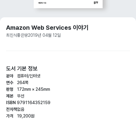
Amazon Web Services 이야기
최진식
좋은땅
2019년 04월 12일
도서 기본 정보
분야
컴퓨터/인터넷
면수
264쪽
판형
172mm × 245mm
제본
무선
ISBN
9791164352159
전자책
없음
가격
19,200원