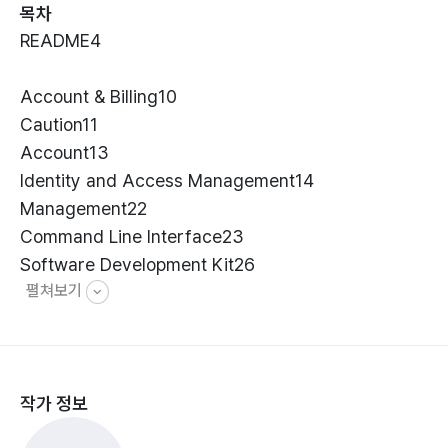
목차
README4
Account & Billing10
Caution11
Account13
Identity and Access Management14
Management22
Command Line Interface23
Software Development Kit26
펼쳐보기
CloudFormation35
CloudWatch37
Other Management Services41
Network50
작가 정보
Region & Availability Zone51
Virtual Private Cloud53