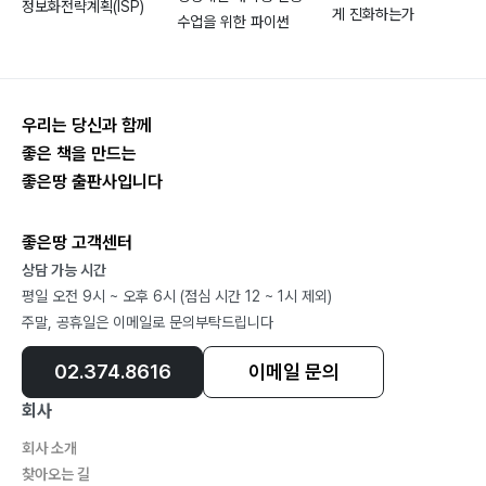
정보화전략계획(ISP)
CodeCommit214
게 진화하는가
수업을 위한 파이썬
CodeBuild217
CodeDeploy223
CodePipeline229
우리는 당신과 함께
Cloud9231
좋은 책을 만드는
Messaging234
좋은땅 출판사입니다
Amazon MQ235
Simple Queue Service238
좋은땅 고객센터
Simple Notification Service240
상담 가능 시간
Simple Email Service241
평일 오전 9시 ~ 오후 6시 (점심 시간 12 ~ 1시 제외)
WAS-WEB Installation246
주말, 공휴일은 이메일로 문의부탁드립니다
Apache Tomcat247
02.374.8616
이메일 문의
Apache HTTP Server258
회사
회사 소개
찾아오는 길