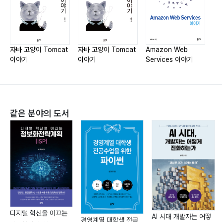
Storage154
Elastic Block Store155
Simple Storage Service161
Simple Storage Service Glacier166
자바 고양이 Tomcat
자바 고양이 Tomcat
Amazon Web
이야기
이야기
Services 이야기
Elastic File System171
Snowball173
Security174
Security Group175
같은 분야의 도서
Network Access Control List178
Other Security Services180
Data184
Relational Database Service185
Redshift200
DynamoDB203
ElastiCache208
디지털 혁신을 이끄는
Application212
AI 시대 개발자는 어떻
경영계열 대학생 전공