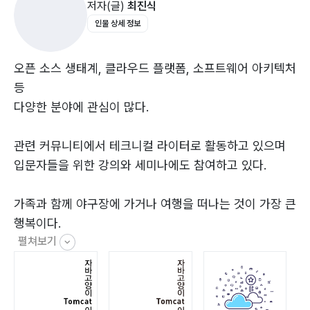
저자(글)
최진식
Elastic Load Balancing66
인물 상세 정보
Route 5375
CloudFront78
Compute80
오픈 소스 생태계, 클라우드 플랫폼, 소프트웨어 아키텍처
Elastic Compute Cloud82
등
Key Pair100
다양한 분야에 관심이 많다.
Lightsail103
Auto Scaling109
관련 커뮤니티에서 테크니컬 라이터로 활동하고 있으며
Docker116
입문자들을 위한 강의와 세미나에도 참여하고 있다.
Elastic Container Service121
Elastic Container Registry123
가족과 함께 야구장에 가거나 여행을 떠나는 것이 가장 큰
ECS for Kubernetes125
행복이다.
Serverless140
펼쳐보기
Lambda141
저서로는 『자바 고양이 Tomcat 이야기』가 있다.
API Gateway145
Elastic Beanstalk151