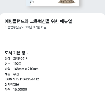
에빙플랜드와 교육혁신을 위한 매뉴얼
이순범
좋은땅
2019년 07월 11일
도서 기본 정보
분야
교재/수험서
면수
192쪽
판형
148mm × 210mm
제본
무선
ISBN
9791164354412
전자책
있음
가격
15,000원