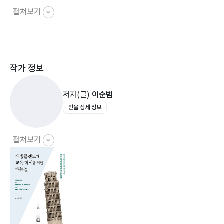
펼쳐보기
A. 예습, 학습, 복습 32
의 고민해결 차원에서 진지하게 읽어 봐야 할 것 같다.
1. 예습, 학습, 복습의 상대적 관계 32
2. 예습, 학습, 복습의 올바른 방법 38
a. 예습방법 40
작가 정보
b. 학습방법 41
c. 복습방법 48
저자(글)
이순범
3. 올바른 복습의 기준 56
인물 상세 정보
B. 에빙플랜드 사용법 58
1. 기본적인 사용법 설명 58
펼쳐보기
2. 돌발상황 시(복습누락 시) 사용법 62
3. 7번째 복습이 다가오는데도 아직 내 것으로 못 만든 경
우 67
4. 대학생, 중/고등학생 학교시험기간에 70
5. 스프링(양장)제본 제품을 이어서 사용하는 방법 75
a. 두 권을 한동안 같이 사용한다 75