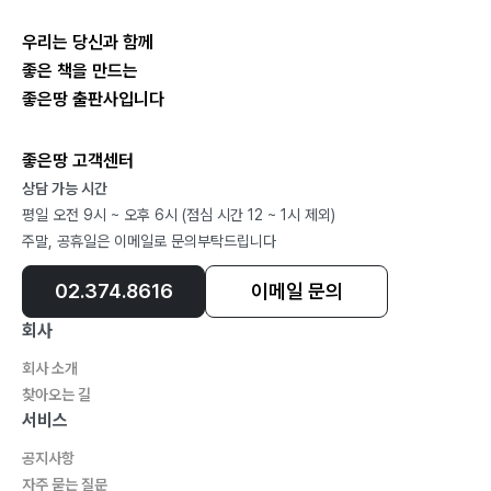
2. 최근 제시되었던 교육문제 해결책 94
우리는 당신과 함께
3. 제안된 해결책들이 보인 한계의 원인 99
좋은 책을 만드는
4. 교육문제 방정식에 더해진 변수, 인공지능 102
좋은땅 출판사입니다
5. 그 외에 고려되어야 할 변수들 107
좋은땅 고객센터
B. 에빙플랜드로 인해 깨닫게 된 사실들 109
상담 가능 시간
1. 공부의 왕도 112
평일 오전 9시 ~ 오후 6시 (점심 시간 12 ~ 1시 제외)
2. 공부는 누구나 잘할 수 있다 120
주말, 공휴일은 이메일로 문의부탁드립니다
3. 그래서 공부는 변별의 도구가 될 수 없다 124
02.374.8616
이메일 문의
회사
C. 에빙플랜드를 통한 인식과 문화의 변화 127
회사 소개
D. 에빙플랜드에 의한 고차방정식 실근들 132
찾아오는 길
서비스
1. 상대평가, 절대평가, 완전절대평가 134
2. 절제와 극기를 통한 개인도덕교육 141
공지사항
자주 묻는 질문
3. 상호협력과 협동을 통한 사회윤리교육 143