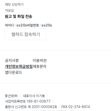
채팅 상담하기
4. 창의융합능력과 비판적 사고능력교육 148
자료실
5. 공부의 즐거움, 여유에서 나오는 행복 151
원고 및 파일 전송
6. 전 국민의 관심사, 대학입시문제 154
아이디 : so20s
비밀번호 : so20s
7. 서로를 받쳐 주기 위한 도구로서의 천직교육 157
8. 과도한 사교육비문제 161
웹하드 접속하기
9. AI시대에 따른 노동시스템 재편 아이디어 164
E. 교육혁신 안착을 위한 기성세대의 역할 170
공지사항
이용약관
1. 직종 간 보상체계의 합리적 개편 172
개인정보취급방침
제휴문의
2. 사회의 투명성과 공정성 확보 노력 176
앱다운로드
F. 과도기를 보완해 줄 정책과 아이디어의 제시 178
1. 수요가 많을 시 선발방법 178
좋은땅㈜
|
대표이사 이기봉
|
a. 선발인원이 상대적으로 적고 시간적 여유가 있는 경우
사업자등록번호 196-81-00877
|
178
출판사 신고번호 제 2001-000082호
|
FAX 02-374-8614
b. 선발인원이 상대적으로 많고 시간적 여유가 없는 경우