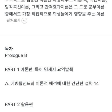
망각곡선이론, 그리고 간격효과이론은 그 드문 공부이론
중에서도 가장 직접적으로 학생들에게 영향을 주는 이론
펼쳐보기
이다. 이에 그 이론대로 간단하게 공부할 수 있도록 자동
으로 계획을 짜 주는 에빙플랜드가 출시된 후에 개발자가
직접 에빙플랜드의 기본사용법 외에 여러 사용 팁을 주고
자 본 도서를 집필, 출간하게 되었다. 그러나 활용법 설명
목차
에 그치지 않고 우리들이 미처 생각하지 못한 것들을 개발
Prologue 8
자가 에빙플랜드를 통해 먼저 깨닫고 그 새로운 사실들을
중심으로 현재 난맥상인 한국의 교육문제에 대한 해결책
PART 1 이론편: 특허 명세서 요약발췌
도 제시하고 있다. 그런데 제시하는 문제 해결책이 공허한
메아리로나 들렸던 훈시적 내용이 아니라 실증적이고 설
A. 에빙플랜드의 이론적 배경에 대한 간단한 설명 14
득력 있는 논리로 해결책을 제시하고 있다는 점이 지금까
지 출판된 교육문제관련 서적과는 극명하게 차별되는 부
분이다. 더 나아가 교육문제와 맞물려 있는 몇몇 사회문제
PART 2 활용편
에 대해서도 해결의 실마리를 제공할 아이디어를 제시해
놨는데 마냥 반갑지만은 않은 4차 산업혁명시대에 우리