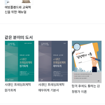
b. 핸드폰 카메라를 활용하자 76
에빙플랜드와 교육혁
신을 위한 매뉴얼
c. 100일, 180일 제품 호환사용법 76
6. 노트정리 유형 수험생들을 위한 에빙플랜드 사용 Tip
78
7. 공시생과 같이 수험기간이 길 때 진도계획법 79
같은 분야의 도서
8. 만년형 제품 사용 시 압박감을 느끼고 싶을 때 83
9. 수험공부 와중에 에빙플랜드 발견하여 사용 시 85
a. 이미 진도 공부한 날 수가 14일 이하인 경우 85
b. 이미 진도 공부한 날 수가 14일 초과인 경우 85
C. 세부적인 공부전술에 관련된 Tip을 참고하려면 87
PART 3 에빙플랜드를 통한 제안
사경인 프레임회계학
사경인 프레임회계학
합격 후에도 통하는 감
원가회계
재무회계 기본서
정평가 이론
A. 해법이 난망한 고차방정식, 교육문제 92
1. 최근 이슈가 되었던 교육문제 한 가지 92