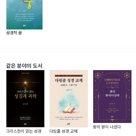
Chapter 4
남을 돕고자 하는 꿈의 영역 ‘결국 영혼구원을 돕는
것’131
성경적 꿈
Chapter 5
꿈꾸는 자로 살기145
같은 분야의 도서
1) 남을 돕고자 하는 꿈, 그 꿈을 실제로 이루는 삶146
2) 꿈꾸는 자의 삶 ‘최소한의 섬김’150
3) 꿈꾸는 자의 삶 ‘주야말씀묵상’161
4) 꿈꾸는 자의 삶 ‘흘려보내기’179
5) 꿈꾸는 자의 삶 ‘시간의 드림’189
왕의 왕이 나셨다
크리스천이 읽는 성경
다림줄 성경 교재
Chapter 6