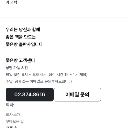
과 과학
꿈의 결과는 하나님께195
Chapter 7
우리는 당신과 함께
부록(미국비전트립)215
좋은 책을 만드는
좋은땅 출판사입니다
1) 미국비전트립217
2) 미국비전트립가이드북243
좋은땅 고객센터
상담 가능 시간
평일 오전 9시 ~ 오후 6시 (점심 시간 12 ~ 1시 제외)
주말, 공휴일은 이메일로 문의부탁드립니다
02.374.8616
이메일 문의
회사
회사 소개
찾아오는 길