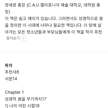
정세광 총장 (C.A.U 캘리포니아 예술 대학교, 대학원 총
장)
이 책은 쉽고 재미가 있습니다. 그러면서도 성경적으로 꿈
을 정의한 이 시대에 너무나 필요한 책입니다. 이 땅에 살
아가는 모든 청소년들과 부모님들에게 이 책을 적극 추천
펼쳐보기
합니다.
조승희 목사 (운암교회 목사, 이슬비전도학교 강사, 고려
성경전문신학교 교장)
목차
‘성경적 꿈’ 꿈은 직업이 아닙니다. ‘꿈’ 이야기는 하나님의
추천사8
뜻을 따라 바르게 살려는 성도들에게 참된 의미를 심어 주
서문14
는 것이며 다음 세대를 바로 세우는 도전이 될 것입니다.
Chapter 1
이윤식 박사 (북인도선교회 대표, 인도선교사)
성경적 꿈을 꾸기까지17
이 책의 핵심은 아주 성경적이고 단순하지만 위로부터 오
1) 나의 어린 시절18
는 지혜가 없다면 알 수 없는 심오한 깨달음입니다.