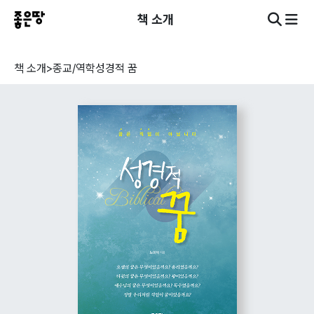
책 소개
책 소개
>
종교/역학
성경적 꿈