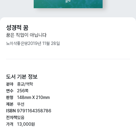
성경적 꿈
꿈은 직업이 아닙니다
노이삭
좋은땅
2019년 11월 28일
도서 기본 정보
분야
종교/역학
면수
256쪽
판형
148mm X 210mm
제본
무선
ISBN
9791164358786
전자책
있음
가격
13,000원