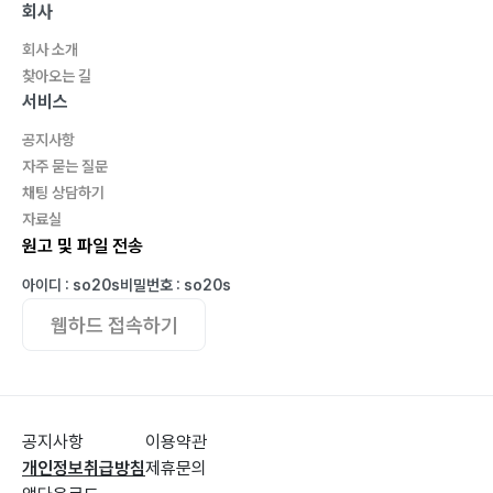
회사
★ 4단계 최종정리 00
회사 소개
대단원을 정리하면서 00
찾아오는 길
이 책을 마치면서 00
서비스
참고문헌 00
공지사항
자주 묻는 질문
채팅 상담하기
자료실
원고 및 파일 전송
아이디 : so20s
비밀번호 : so20s
웹하드 접속하기
공지사항
이용약관
개인정보취급방침
제휴문의