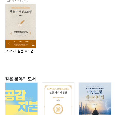
(3단계) 로드맵 핵심습관 완성하기(3주) 00
(점 검) 로드맵 핵심습관 3단계 수행실태 점검 및 기록하
기 00
★ 1단계 최종정리 00
2단계
관련도서 20권 읽고 책 쓰기 준비(4개월)
가상의 주제와 제목 정하기 00
책 쓰기! 실전 로드맵
가상의 목차 정하기 00
출간계획서 쓰기 00
4개월에 20권 읽기 계획 세우기 00
읽고 요약하기 00
같은 분야의 도서
기본적으로 읽어야 할 책 00
★ 2단계 최종정리 00
3단계
책 쓰기 핵심 글감 만들기 실천 3단계 따라 하기(1개월)
(1단계) 사색을 이용한 기본 글감 구상하는 비법 · 실전사