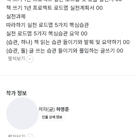
책 쓰기 1년 프로젝트 로드맵 실천계획서 00
이다. 어떤 일을 하든, 중요한 건 믿고 신뢰하면서 실천하
실천과제
는 거다. 이
따라하기 실천 로드맵 5가지 핵심습관
런 긍정적인 생각은 하고 싶은 일을 성취하는 데 큰 힘이
실천 로드맵 5가지 핵심습관 요약 00
되었다.
(습관, 하나) 책 읽는 습관 들이기와 발췌 및 요약하기 00
- <책 쓰기 1년 프로젝트 실천 로드맵 첫 장을 열면서>
(습관, 둘) 글 쓰는 습관 들이기와 몰입하는 글쓰기 00
중에서
펼쳐보기
(습관, 셋) 사색과 관찰로 글감 구상하고 메모하기 00
(습관, 넷) 인터넷 검색으로 글감 찾아 인용하기 00
(습관, 다섯) 최적의 신체 리듬 만드는 운동(산책)하기 00
★ 실천과제 최종정리 00
작가 정보
1단계
로드맵 5가지 핵심습관 실천 과제 3단계 따라 하기(2개
저자(글)
하영준
월)
인물 상세 정보
(계 획) 로드맵 핵심습관 3단계 실천계획 세우기 00
(1단계) 로드맵 기본 핵심습관 만들기(2주) 00
(2단계) 로드맵 핵심습관 근육 만들기(3주) 00
펼쳐보기