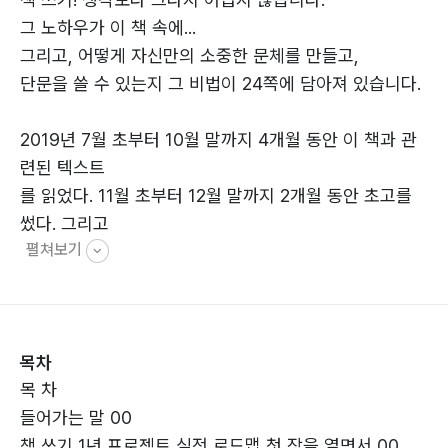
그 노하우가 이 책 속에...
그리고, 어떻게 자신만의 소중한 문체를 만들고,
단문을 쓸 수 있는지 그 비법이 24쪽에 담아져 있습니다.
2019년 7월 초부터 10월 말까지 4개월 동안 이 책과 관
련된 텍스트
를 읽었다. 11월 초부터 12월 말까지 2개월 동안 초고를
썼다. 그리고
펼쳐보기
2020년 1월 초부터 3월 말까지 3개월에 걸쳐 이 책을 마
무리했다. 이
마지막 퇴고 석 달 동안은 생각이 넘쳐나 하루에 13시간
씩 글을 쓰다
목차
보니 2권의 분량인 597쪽이나 써졌다. 이렇게 쓸 수 있었
목 차
던 힘은 사색
들어가는 말 00
과 클래식 음악과 나만의 의식이 전부다. 이건 나에게 축
책 쓰기 1년 프로젝트 실전 로드맵 첫 장을 열면서 00
복 같은 선물