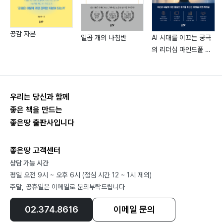
례 00
(2단계) 몰입을 이용한 기본 글감 쓰는 비법 · 실전사례
공감 자본
일곱 개의 나침반
AI 시대를 이끄는 궁극
00
의 리더십 마인드풀 메
(3단계) 한 꼭지 글감 완성하기 비법 · 실전사례 00
타리더십
★ 3단계 최종정리 00
4단계
5개월 실전 책 쓰기
우리는 당신과 함께
주제를 먼저 구상하고 제목을 정하자 00
좋은 책을 만드는
좋은땅 출판사입니다
목차는 간결하게 최대한 많이 만들어 놓는다 00
일단 뭐라도 목차에 맞게 쓰면 써지는 게 초고다 00
좋은땅 고객센터
책의 생명은 미모는 퇴고에서 판가름난다 00
상담 가능 시간
책은, 모든 것은 마무리가 중요, 이것이 화룡점정이다 00
평일 오전 9시 ~ 오후 6시 (점심 시간 12 ~ 1시 제외)
책을 좀 쉽게 쓰면서 모양새를 갖추는 몇 가지 방법들 00
주말, 공휴일은 이메일로 문의부탁드립니다
자신만의 의식이나 환경을 만드는 건 책 쓰기의 필수다
00
02.374.8616
이메일 문의
한 권의 책을 쓰면 삶에 변화가 생겨 인생이 달라진다 00