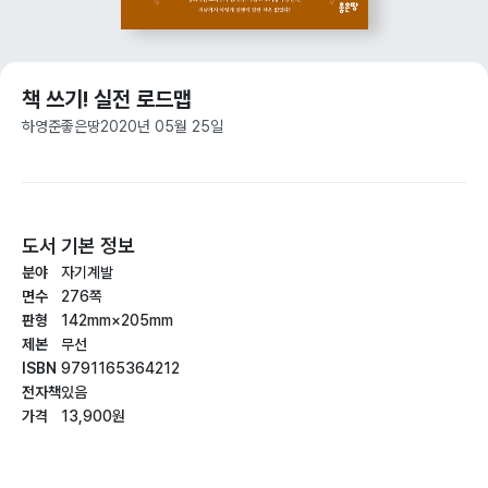
책 쓰기! 실전 로드맵
하영준
좋은땅
2020년 05월 25일
도서 기본 정보
분야
자기계발
면수
276쪽
판형
142mm×205mm
제본
무선
ISBN
9791165364212
전자책
있음
가격
13,900원