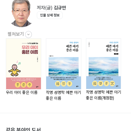
4. 사주 세우기60
저자(글)
김규만
5. 항렬자.불용문자 68
인물 상세 정보
6. 음양오행74
펼쳐보기
3장 한글이름 짓기 ? 발음오행● 83
1. 상생상극 85
2. 발음오행 사례90
4장 한자이름 짓기 ? 수리오행● 93
1. 수리사격과 81수리 94
작명 성명학 예쁜 아기
우리 아이 좋은 이름
작명 성명학 예쁜 아기
좋은 이름(개정판)
좋은 이름
2. 수리오행 사례 111
5장 한자이름 짓기 ? 자원오행● 115
같은 분야의 도서