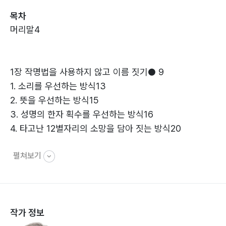
록하였기 때문에 뜻이 좋은 한자를 선택하는 데 도움이 될
목차
것입니다.
머리말4
1장 작명법을 사용하지 않고 이름 짓기● 9
1. 소리를 우선하는 방식13
2. 뜻을 우선하는 방식15
3. 성명의 한자 획수를 우선하는 방식16
4. 타고난 12별자리의 소망을 담아 짓는 방식20
펼쳐보기
2장 작명법으로 이름 짓기● 49
1. 좋은 이름 50
2. 성명학 작명법의 종류52
작가 정보
3. 천간 지지56