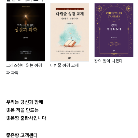
1. 사주에 필요한 오행 117
2. 조후용신 사례 119
3. 억부용신 사례 122
6장 작명의 실행● 131
1. 작명 사례 133
왕의 왕이 나셨다
크리스천이 읽는 성경
다림줄 성경 교재
부록
과 과학
대법원 인명용 한자149
성씨별 길한수리 정렬표 269
성씨별 한글이름 사전 293
우리는 당신과 함께
좋은 책을 만드는
좋은땅 출판사입니다
좋은땅 고객센터