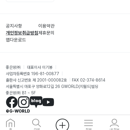
공지사항
이용약관
개인정보취급방침
제휴문의
앱다운로드
좋은땅㈜
|
대표이사 이기봉
|
사업자등록번호 196-81-00877
|
출판사 신고번호 제 2001-000082호
|
FAX 02-374-8614
서울특별시 마포구 양화로12길 26 GWORLD(지월드)빌딩
좋은땅㈜ B1 ~ 5F
©G-WORLD
홈
검색
전체
내 정보