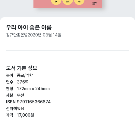
우리 아이 좋은 이름
김규만
좋은땅
2020년 08월 14일
도서 기본 정보
분야
종교/역학
면수
376쪽
판형
172mm × 245mm
제본
무선
ISBN
9791165366674
전자책
있음
가격
17,000원