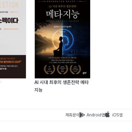
다
AI 시대 최후의 생존전략 메타
세상에 나쁜 돈(豚
지능
제휴문의
Android앱
iOS앱