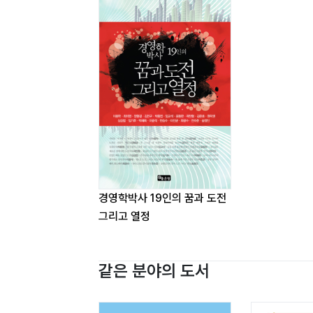
김준호
10_ 내 삶의 소중한 기억들
원덕권
11_ 끝없는 배움, 끝없는 도전
심상범
12_ 한 우물을 파서 얻은 행복
임기추
13_ 인생의 주인공은 바로 ‘나’
박혜옥
경영학박사 19인의 꿈과 도전
14_ 남과 다른 나만의 방식대로 살아간다
그리고 열정
이광석
15_ 새로운 도전, 그리고 3년간의 회상
한승수
같은 분야의 도서
16_ 내 삶에 가장 소중한 은인