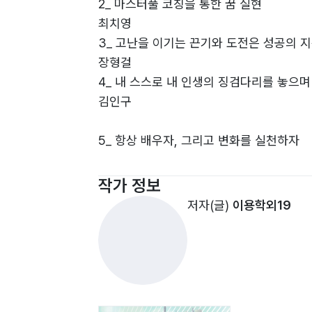
2_ 마스터풀 코칭을 통한 꿈 실현
최치영
3_ 고난을 이기는 끈기와 도전은 성공의 
장형걸
4_ 내 스스로 내 인생의 징검다리를 놓으며
김인구
5_ 항상 배우자, 그리고 변화를 실천하자
박종엽
6_ 내 인생의 고난과 극복 그리고 성공
작가 정보
임교석
저자(글)
이용학외19
7_ 꿈을 위해 용감한 바보가 되겠습니다
윤동한
8_ 나의 삶은 새로운 것에 대한 도전이다
곽찬형
9_ 내 삶은 아스팔트 위의 자전거가 아니