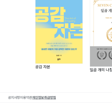
이진균
17_ 공부 열심히 해라, 효도해라
최광수
18_ 나의 도전은 끝이 없다
전수준
19_ 농협입사와 꿈과 도전 그리고 열정
송영진
?편집후기 1
?편집후기 2
공감 자본
일곱 개의 나
공지사항
이용약관
개인정보취급방침