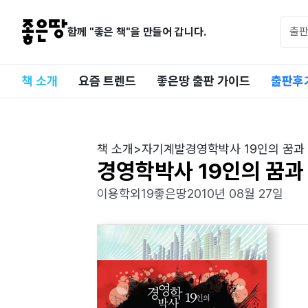
함께 "좋은 책"을 만들어 갑니다.
책 소개
요즘 트렌드
좋은땅 출판 가이드
출판후
책 소개
>
자기계발
경영학박사 19인의 꿈과
경영학박사 19인의 꿈과
이용학외19
좋은땅
2010년 08월 27일