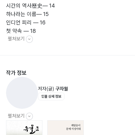
시간의 역사歷史― 14
하나라는 이름― 15
인디언 피리 ― 16
첫 약속 ― 18
펼쳐보기
참사랑― 19
추억― 20
사영기하학射影幾何學― 21
그 섬― 23
작가 정보
아가雅歌― 24
부질― 25
저자(글)
구자월
난지도 하늘공원― 26
인물 상세 정보
굴절각屈折角― 28
견우직녀 이야기― 30
도곡 연대기 ― 31
펼쳐보기
가정법假定法 이야기― 33
바둑 1― 35