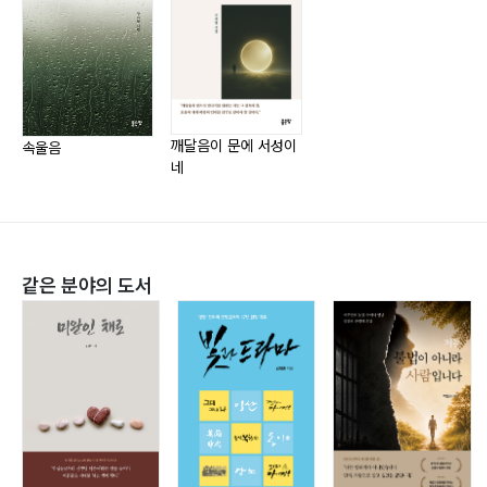
바둑 2― 36
묵묵??― 37
각성覺醒― 38
깨달음이 문에 서성이
속울음
네
제2부 땅의 역사
절규― 42
시간의 색― 43
같은 분야의 도서
고독孤獨― 44
하루살이― 45
그 마음― 46
가락지釧― 47
쓰레기장의 시집― 49
님 ― 50
어머니― 51