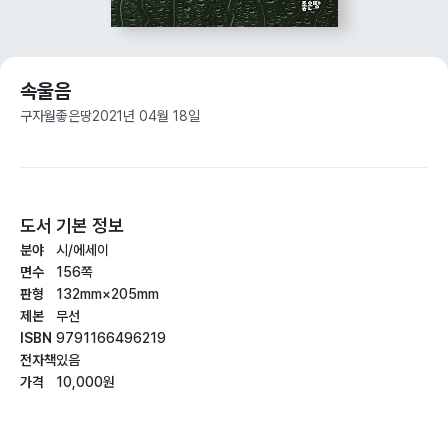
속울음
구자월
좋은땅
2021년 04월 18일
도서 기본 정보
분야
시/에세이
면수
156쪽
판형
132mm×205mm
제본
무선
ISBN
9791166496219
전자책
있음
가격
10,000원