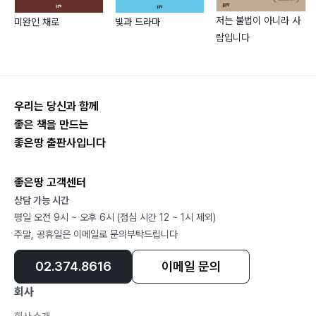
이상한 나라 1― 52
저는 불법이 아니라 사
미완인 채로
빛과 드라마
이상한 나라 2― 55
람입니다
소극과 신극― 57
말총벌― 58
상구上求― 59
우리는 당신과 함께
형이상학과 하학 ― 61
좋은 책을 만드는
오월― 62
좋은땅 출판사입니다
스무고개― 63
주홍 글씨― 64
좋은땅 고객센터
시간의 발자국소리― 65
상담 가능 시간
제3부말과 글
평일 오전 9시 ~ 오후 6시 (점심 시간 12 ~ 1시 제외)
말의 고향― 68
주말, 공휴일은 이메일로 문의부탁드립니다
고백― 70
02.374.8616
이메일 문의
선비― 72
가차假借 문자 ― 73
회사
입을 닫다― 74
회사 소개