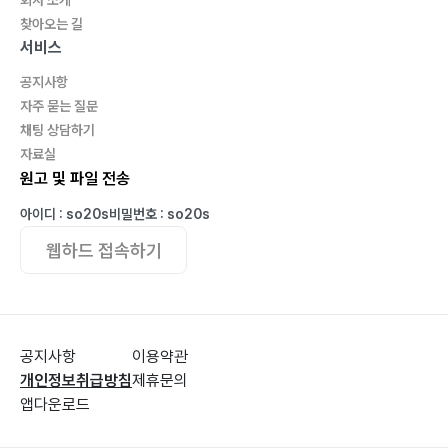
파업 제안― 75
찾아오는 길
말의 집― 76
서비스
글공부 1(십충)― 77
공지사항
글공부 2(돌)― 80
자주 묻는 질문
글공부 3(혀)― 81
채팅 상담하기
자료실
시어詩語― 82
원고 및 파일 전송
문자의 속내― 83
천잠역정天蠶歷程― 85
아이디 : so20s
비밀번호 : so20s
비나리― 87
웹하드 접속하기
동박새― 88
그때― 89
수수께끼― 90
죽음 찬미讚美― 91
공지사항
이용약관
개인정보취급방침
제휴문의
감사― 92
앱다운로드
그 말― 93
제4부바람과 물과 길