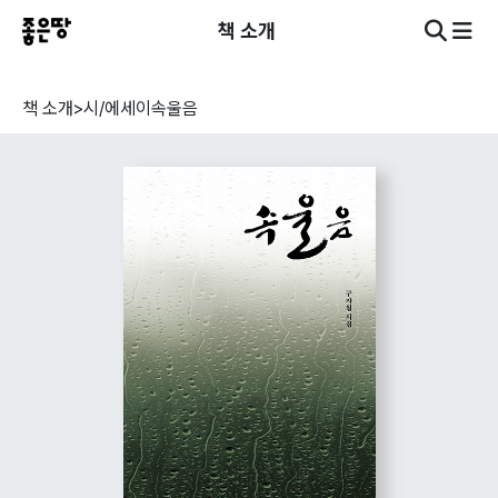
책 소개
책 소개
>
시/에세이
속울음