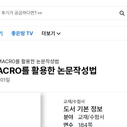
기
좋은땅 TV
더보기
S MACRO를 활용한 논문작성법
MACRO를 활용한 논문작성법
 01일
교재/수험서
도서 기본 정보
분야
교재/수험서
면수
184쪽