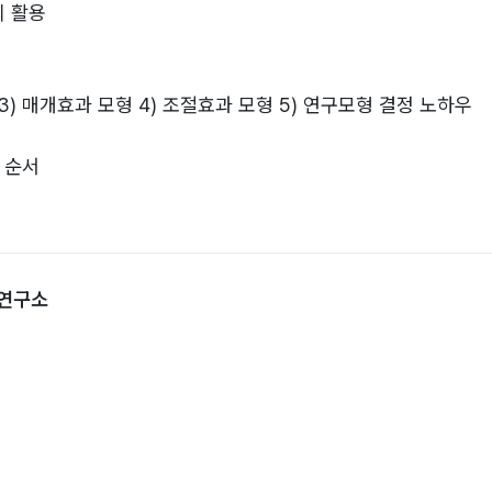
의 활용
3) 매개효과 모형 4) 조절효과 모형 5) 연구모형 결정 노하우
 순서
딩변경 3) 변수계산: 합산 4) 변수계산: 일반 계산
석연구소
3) 일원배치분산분석(One-way ANOVA) 4) 교차분석(-test)