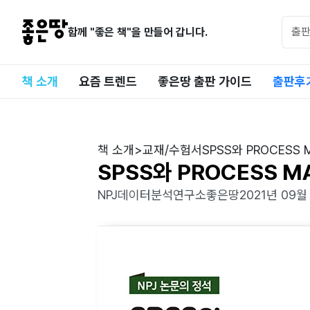
함께 "좋은 책"을 만들어 갑니다.
책 소개
요즘 트렌드
좋은땅 출판 가이드
출판후
책 소개
>
교재/수험서
SPSS와 PROCES
SPSS와 PROCESS 
NPJ데이터분석연구소
좋은땅
2021년 09월