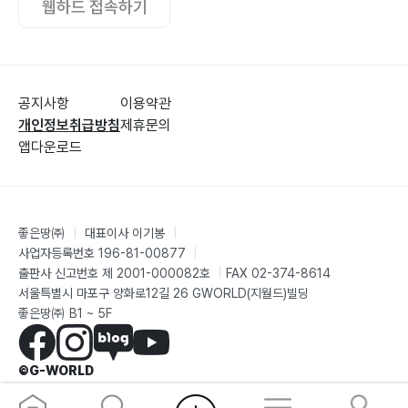
행복의 길
웹하드 접속하기
지금 우리가
기도하는 삶은
겟세마니 그 기도처럼
샘물처럼 강물처럼
공지사항
이용약관
개인정보취급방침
제휴문의
이 세상 그 무엇보다
앱다운로드
나 진정 몰랐어요
임과 동행함으로
꿈을 품고
조금씩 조금씩
좋은땅㈜
|
대표이사 이기봉
|
사업자등록번호 196-81-00877
|
이제는 나도
출판사 신고번호 제 2001-000082호
|
FAX 02-374-8614
그 빛 속에
서울특별시 마포구 양화로12길 26 GWORLD(지월드)빌딩
믿음으로 바라보며
좋은땅㈜ B1 ~ 5F
아름다운 동행
나는 오직
©G-WORLD
바로 그때가