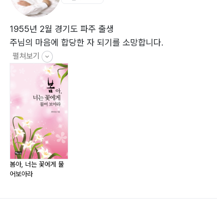
임께서 바라보시고
어머니의 그 말씀
지하철 풍경
1955년 2월 경기도 파주 출생
건망증
주님의 마음에 합당한 자 되기를 소망합니다.
가을이 가는 길목에
펼쳐보기
비밀의 통로
내일은
사랑의 노래
사랑의 울림
그 향기에 취해
저 나무들처럼
오늘
창가에 서서
봄아, 너는 꽃에게 물
어보아라
북한산 정상에 올라
아름다운 용서
우리도 하나 되어