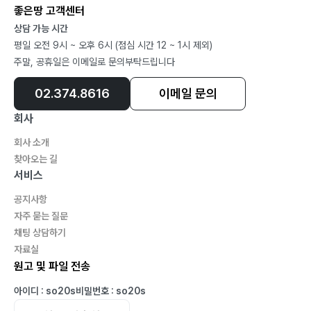
눈을 들어
좋은땅 고객센터
아름다운 삶
상담 가능 시간
나 겸손히
평일 오전 9시 ~ 오후 6시 (점심 시간 12 ~ 1시 제외)
더욱 알게 하소서
주말, 공휴일은 이메일로 문의부탁드립니다
내 마음 언제나
02.374.8616
이메일 문의
내게도 주소서
그 큰 사랑 잊지 못해
회사
눈물의 기도
회사 소개
그날을 바라보며
찾아오는 길
서비스
나의 소망
은혜를 구하기 전에
공지사항
열려라, 에바다!
자주 묻는 질문
채팅 상담하기
사랑의 눈으로
자료실
임은
원고 및 파일 전송
놀라운 비밀
아이디 : so20s
비밀번호 : so20s
나도, 저 별처럼