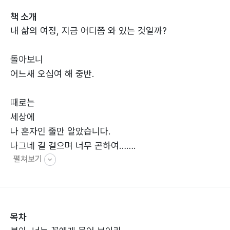
책 소개
내 삶의 여정, 지금 어디쯤 와 있는 것일까?
돌아보니
어느새 오십여 해 중반.
때로는
세상에
나 혼자인 줄만 알았습니다.
나그네 길 걸으며 너무 곤하여…….
펼쳐보기
그러나, 나는 꿈을 잃지 않았습니다.
왜냐하면
그 어느 한순간에도
목차
절대, 나 혼자가 아님을 알기 때문입니다.