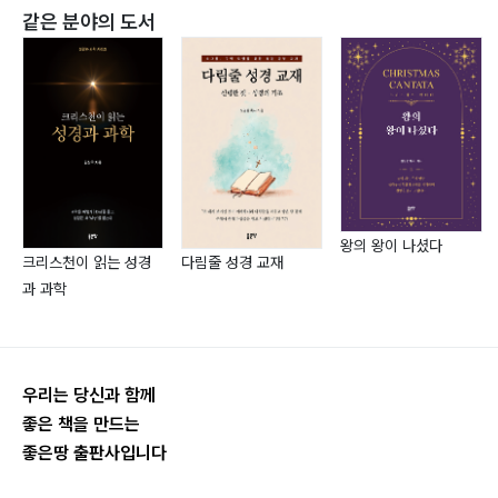
삶의 전환점에서
같은 분야의 도서
아름다운 그 길
우리 모두 함께 가요
언제나 어디서나
유일한 나의 소망
그리움에 다시금
사랑의 빛
어두운 밤 깊어 갈수록
왕의 왕이 나셨다
나 거기 영원히
크리스천이 읽는 성경
다림줄 성경 교재
그 곳에
과 과학
수줍은 고백
첫사랑의 설레임으로
놀라운 그 사랑
우리는 당신과 함께
내게도 그 빛 비추사
좋은 책을 만드는
이제 나도
좋은땅 출판사입니다
온 마음 다 해