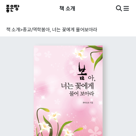
책 소개
책 소개
>
종교/역학
봄아, 너는 꽃에게 물어보아라