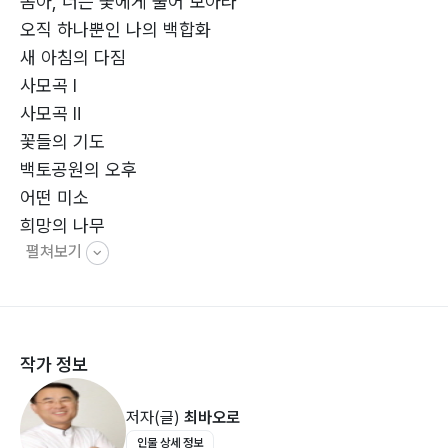
봄아, 너는 꽃에게 물어 보아라
오직 하나뿐인 나의 백합화
지난날,
새 아침의 다짐
하늘 높은 줄 모르고 살다가
사모곡 Ⅰ
한때는
사모곡 Ⅱ
걸림돌에 넘어져 좌절의 고통 속에
꽃들의 기도
몸부림치기도 했지요.
백토공원의 오후
어떤 미소
그럴 때마다,
희망의 나무
나를 잊지 않고 찾아오셔서 만나 주시고
펼쳐보기
내게도 날마다
그 얼마나 좋을까
나를 오늘까지 이끌어 주신 주님!
그렇게 아름답게
향기로운 차 한 잔
작가 정보
사랑하고 용서하며
풀밭에 누워
저자(글)
최바오로
내 마음에 넘치네
인물 상세 정보