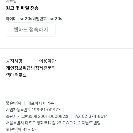
자료실
원고 및 파일 전송
아이디 : so20s
비밀번호 : so20s
웹하드 접속하기
공지사항
이용약관
개인정보취급방침
제휴문의
앱다운로드
좋은땅㈜
|
대표이사 이기봉
|
사업자등록번호 196-81-00877
|
출판사 신고번호 제 2001-000082호
|
FAX 02-374-8614
서울특별시 마포구 양화로12길 26 GWORLD(지월드)빌딩
좋은땅㈜ B1 ~ 5F