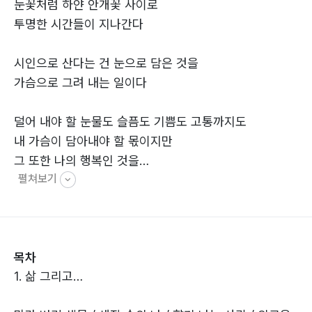
눈꽃처럼 하얀 안개꽃 사이로
투명한 시간들이 지나간다
시인으로 산다는 건 눈으로 담은 것을
가슴으로 그려 내는 일이다
덜어 내야 할 눈물도 슬픔도 기쁨도 고통까지도
내 가슴이 담아내야 할 몫이지만
그 또한 나의 행복인 것을…
펼쳐보기
내 마음 곱게 접은
종이학에 날개를 달아 주고
이제
목차
세상 밖으로 날려 보낸다
1. 삶 그리고…
겨울날