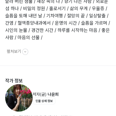
말라 버린 샘물 / 새장 속의 나 / 향기 나는 사람 / 외로운
따뜻한 햇살이 그리운 봄날처럼
섬 하나 / 비밀의 정원 / 홀로서기 / 삶의 무게 / 우울증 /
그대에게 따뜻함을 안겨 주는
슬픔을 토해 내던 날 / 기차여행 / 절망의 끝 / 일상탈출 /
좋은 선물이 되었으면 좋겠다.
간염 / 혈액종양내과에서 / 운명의 시간 / 슬픔을 가르며 /
시인의 눈물 / 경건한 시간 / 하루를 시작하는 마음 / 좋은
사람 / 마음의 선물 /
펼쳐보기
2. 갈증 그리고…
갈증1 / 갈증2 / 갈증3 / 해바라기 / 사랑 / 차 한 잔 나누
기로 해요 / 꽃이 되고 싶어 / 그대만의 꽃 / 하얀 고백 /
작가 정보
그대는 / 그대 / 그런 날도 있겠지요 /내 안에 그대 / 그리
운 이름이고 싶습니다 / 꽃잎 되어 / 너를 그리며 / 못다
저자(글)
나윤희
핀 꽃 한 송이 / 가슴에 삭이지 못한 그리움 눈물이 되어 /
인물 상세 정보
가을 하늘을 보며 / 그리운 친구 / 상실 / 별 헤이는 밤 /
후회 / 별똥별 /