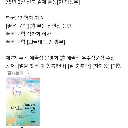
76년 2월 전북 김제 출생[현 의정부]
3. 일상 그리고…
한국문인협회 회원
[좋은 문학] 詩 부문 신인상 등단
마지막 잎새 / 가을로 오신 그대 / 가을거리 / 햇살 / 베란
좋은 문학 작가회 이사
다 풍경 / 내 어미 / 민들레 / 봄 / 외도 여행 중 / 동해바다
좋은 문학 [민들레 동인 총무]
에서 / 눈 내리는 거리에서 / 성탄 트리 / 겨울밤 / 생강차
/
제7회 두산 예술상 운영회 詩 예술상 우수작품상 수상
공저: [별을 찾은 이 행복하다] [달 춤추다] [자화상] [여행
펼쳐보기
가방]
4. 비 그리고…
비가 오는 날이면 / 비 내리는 밤 / 비 오는 창가에서 / 비
오는 날 / 비와 눈물 / 빗속을 거닐며 / 비와 외로움 / 비 /
비가 전하는 말 / 그럴 때가 있다 /