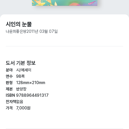
시인의 눈물
나윤희
좋은땅
2011년 03월 07일
도서 기본 정보
분야
시/에세이
면수
98쪽
판형
128mm×210mm
제본
반양장
ISBN
9788964491317
전자책
없음
가격
7,000원