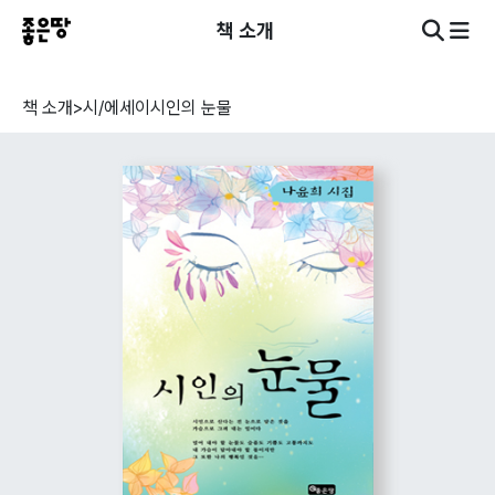
책 소개
책 소개
>
시/에세이
시인의 눈물