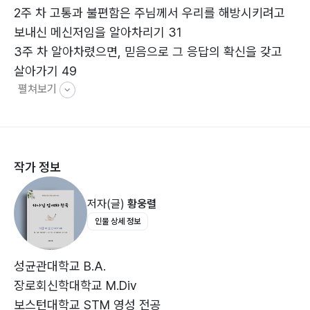
2주 차 ‌고통과 불편함은 주님께서 우리를 해방시키려고
그런데 예수 그리스도는 우리에게 하나의 진실, 하나의
보내신 메신저임을 알아차리기 31
길, 하나의 생명을 말씀하십니다. 그것은 진리 되신 예수
3주 차 알아차렸으면, 믿음으로 그 응답의 확신을 갖고
그리스도 그 자체입니다. 예수 그리스도 안에 있는 진리는
살아가기 49
이것입니다: ‘우리는 그리스도와 함께 죽었고, 그리스도는
펼쳐보기
4주 차 ‌육신과 거짓 자아를 하나님으로부터 오는 응답의
우리 안에 살아 계신다.’ 예수 그리스도 안에 있는 길은 우
장애물로 알아차리기 64
리가 숨 쉬는 모든 숨결을 통해 우리 영혼을 우리 안에 계
5주 차 그리스도의 임재 가운데 ‘회개-용서-회복’ 81
시는 주 예수님께로 인도합니다. 그리스도 안에 있는 생명
6주 차 ‌믿음의 실상과 증거에 의해, 하나님 말씀대로 생각
은 우리로 하여금 새로운 피조물로 살게 합니다.
작가 정보
하고 말하고 느끼고 선포! 99
7주 차 메마른 시기이지만 그분의 임재 안에서 더 깊은 친
새로운 피조물은 새로운 생각, 새로운 감정, 새로운 신체
저자(글)
황웅렬
밀함에로! 119
를 경험합니다. 나뉘지 않는 마음을 갖습니다. 하나님의
인물 상세 정보
8주 차 육신의 생각과 감정과 신체는 나도 진리도 실재도
영원한 시간 안에서 살아갑니다. 하나님의 영원한 시간에
아닙니다 138
서 산다는 것은 우리의 과거, 현재 그리고 미래로부터 완
9주 차 몸(생각, 감정, 신체)을 통해 부활 능력을 누려라!
전히 자유로워지는 것입니다. 우리의 혼과 우리의 영이 그
성균관대학교 B.A.
158
리스도와 연합되었기 때문에, 더 이상 몸(생각, 감정, 신
장로회신학대학교 M.Div
10주 차 ‌지금 이 순간 여기서 새 하늘과 새 땅을 믿음의
체)과 이 세상의 보이는 것들에 제한되지 않고 완전한 안
보스턴대학교 STM 영성 전공