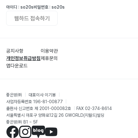
아이디 : so20s
비밀번호 : so20s
웹하드 접속하기
공지사항
이용약관
개인정보취급방침
제휴문의
앱다운로드
좋은땅㈜
|
대표이사 이기봉
|
사업자등록번호 196-81-00877
|
출판사 신고번호 제 2001-000082호
|
FAX 02-374-8614
서울특별시 마포구 양화로12길 26 GWORLD(지월드)빌딩
좋은땅㈜ B1 ~ 5F