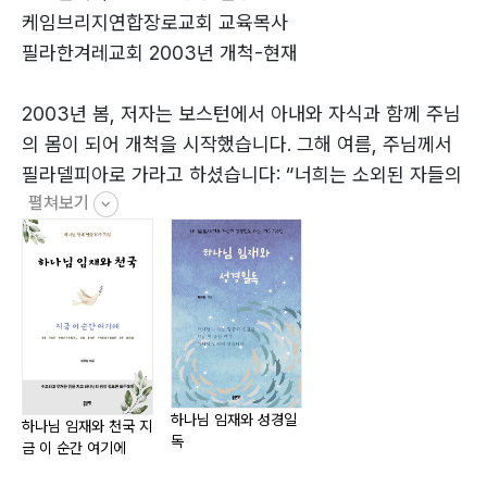
실상으로 간직하고 사는 삶 179
식이 있는 지금 이 순간 여기의 천국에서 존재합니다. 우
케임브리지연합장로교회 교육목사
리는 지금 이 순간 여기에 영원히 현존하시는 하나님 생명
필라한겨레교회 2003년 개척-현재
과 연결되어 그분의 거룩하고 의롭고 흠 없는 자녀로서 이
나가면서 198
절대안식을 온전히 누립니다.
2003년 봄, 저자는 보스턴에서 아내와 자식과 함께 주님
의 몸이 되어 개척을 시작했습니다. 그해 여름, 주님께서
필라델피아로 가라고 하셨습니다: “너희는 소외된 자들의
펼쳐보기
벗이 되어 그들을 나에게로 인도하여라. 그곳은 너희가 나
에게 큰 순종을 보일 수 있는 곳이다.” 소외된 목사 부부
모습 그대로를 늘 존귀하게 대하시던 주님께서 이제는 붙
여주는 영혼들에게 그렇게 대하며 섬기라고 하신 것입니
다. 한 달란트를 받았지만 땅에 묻지 않고 순종했습니다.
서툴고 때로는 어리석기까지 한 지난 20년의 목회였지만,
주님께서는 순종하는 저자를 토기장이의 원하심을 따라
빚으셨습니다.
하나님 임재와 성경일
하나님 임재와 천국 지
독
예수 그리스도를 향한 열정과 예수님을 기쁘시게 하는 교
금 이 순간 여기에
회에 대한 비전을, 저자의 생애와 사역 전반에 걸쳐 기초