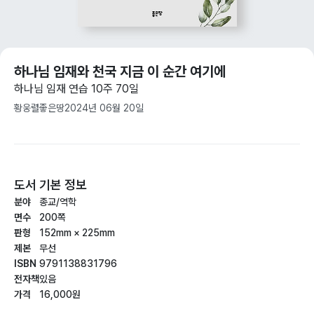
하나님 임재와 천국 지금 이 순간 여기에
하나님 임재 연습 10주 70일
황웅렬
좋은땅
2024년 06월 20일
도서 기본 정보
분야
종교/역학
면수
200쪽
판형
152mm × 225mm
제본
무선
ISBN
9791138831796
전자책
있음
가격
16,000원