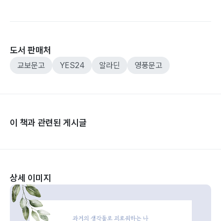
도서 판매처
교보문고
YES24
알라딘
영풍문고
이 책과 관련된 게시글
상세 이미지