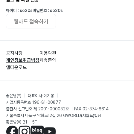
74
(6) 홈페이지 및 게시판 운영 · 관리 75
아이디 : so20s
비밀번호 : so20s
(7) 조합원명부 관리 및 조합원변경 신고 75
웹하드 접속하기
(8) 소식지 발생 76
(9) 문서 관리 76
1.10 정비사업 관리 보고 76
(1) 보고서 제출 및 보고 간격 협의 77
공지사항
이용약관
개인정보취급방침
제휴문의
(2) 보고의 유형 및 주요 내용 77
앱다운로드
2. 협력사 선정 및 계약 관리 80
2.1 협력사 선정 및 계약업무지원 내용 81
(1) 용역발주 준비 82
(2) 용역발주 심의 83
좋은땅㈜
|
대표이사 이기봉
|
사업자등록번호 196-81-00877
|
(3) 계약방법 분석 및 결정 83
출판사 신고번호 제 2001-000082호
|
FAX 02-374-8614
(4) 낙찰자 선정방법 결정 87
서울특별시 마포구 양화로12길 26 GWORLD(지월드)빌딩
2.2 정비사업 계약업무 처리기준 87
좋은땅㈜ B1 ~ 5F
(1) 일반계약 처리 기준 87