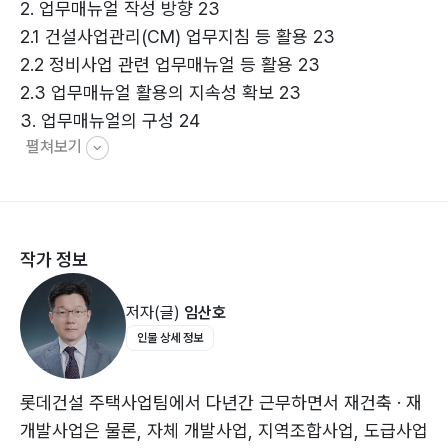
2. 업무매뉴얼 작성 방향 23
한 구체적인 방법, 약 31개 분야의 협력업체에 대한 해설,
2.1 건설사업관리(CM) 업무지침 등 활용 23
조합원의 이익증대를 위해 반드시 행해야 하는 사업비 관
2.2 정비사업 관련 업무매뉴얼 등 활용 23
리와 사업지연을 방지하고 단축시킬 수 있는 일정 관리 등
2.3 업무매뉴얼 활용의 지속성 확보 23
이 그 내용들이다. 시공자 선정 및 계약 편에서는 최근 논
3. 업무매뉴얼의 구성 24
란이 되고 있는 공사비 증가에 대해 실무자로서 미리 예측
펼쳐보기
4. 용어 정리 26
하고 대비할 수 있도록 공사비변동요인에 대해 자세히 다
16개의 용어 정리
루었기 때문에 실무자를 위한 지침서인 동시에, 정비사업
의 주체인 조합원을 위해 필요했던 실무매뉴얼로서 그 역
제2편 공통업무 33
할을 하리라 기대한다.
작가 정보
1. 사업관리일반 36
1.1 과업착수준비 및 업무수행계획서 작성 · 운영 36
저자(글)
임산호
(1) 과업착수 신고서 작성 36
인물 상세 정보
(2) 업무수행계획서 작성 36
1.2 정비사업관리절차서 작성 · 운영 42
(1) 업무절차서 작성 42
롯데건설 주택사업팀에서 다년간 근무하면서 재건축 · 재
(2) 업무매트릭스 작성 사례 43
개발사업은 물론, 자체 개발사업, 지역조합사업, 도급사업