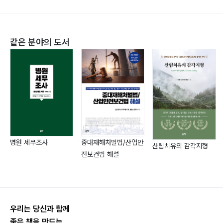
(2) 자료의 관리번호 부여 54
(3) 자료의 색인 54
(4) 자료의 보관/보유 54
같은 분야의 도서
(5) 자료의 열람/대출 55
(6) 자료의 이관 55
(7) 자료의 폐기 55
1.6 정비사업종합관리시스템 운영 및 정보 관리방안 수립
57
(1) 정비사업관리정보시스템 구축 및 운영 준비 57
(2) 정비사업관리정보시시템 구축 방향 설정 58
병원 세무조사
중대재해처벌법/산업안
(3) 서울시 정비사업관리정보시스템 운영 항목 사례 58
산림치유의 감각지형
전보건법 해설
(4) 부산시 정비사업관리정보시스템 운영 항목 사례 59
(5) 정비사업관리정보시스템 운용 60
1.7 각종 회의 지원 62
(1) 주요 회의의 유형 62
우리는 당신과 함께
(2) 회의 개최를 위한 업무 절차 64
좋은 책을 만드는