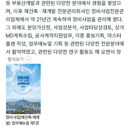
1.3 작업분류체계 및 사업번호체계 수립 44
등 부동산개발과 관련된 다양한 분야에서 경험을 쌓았으
(1) 작업분류체계 수립 44
며, 이후 재건축 · 재개발 전문관리회사인 정비사업전문관
(2) 문서분류번호체계 수립 45
리업체에서 약 21년간 계속하여 정비사업을 관리해 왔다.
(3) 자료분류번호체계 수립 45
그 외에도 분양가산정, 사업성분석, 사업타당성검토, 상가
1.4 문서 관리체계 수립 46
MD계획수립, 공사계약지원업무, 각종 홍보기획, 마스터
(1) 문서의 기능(행정업무운영 편람 참조) 46
플랜 작성, 업무매뉴얼 기획 등 관련된 다양한 전문분야에
(2) 문서의 종류 47
서 활약하였고, 관련된 다양한 연구 활동도 해 오면서 정
(3) 문서의 접수 48
펼쳐보기
비사업의 토탈컨설턴트의 길을 꾸준히 걸어오고 있다.
(4) 문서의 송부 48
재건축 · 재개발 현장 관리지역은 서울은 물론, 경기, 부
(5) 문서의 보관 48
산, 광주, 대구, 울산, 마산 등 전국 사업장을 관리하면서
(6) 문서의 색인 48
각 지역의 특성들을 경험하였고, 거쳐간 사업장 수만 수십
(7) 문서의 보안 관리 48
여 개에 달한다.
(8) 문서(보고서) 작성 기준(사례 : 행정업무운영 편람)
49
1.5 자료 관리체계 수립 52
정비사업(재건축·재개
발) 업무매뉴얼 제1권
(1) 자료 분류 기준 작성 52