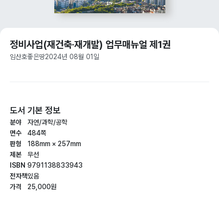
정비사업(재건축·재개발) 업무매뉴얼 제1권
임산호
좋은땅
2024년 08월 01일
도서 기본 정보
분야
자연/과학/공학
면수
484쪽
판형
188mm × 257mm
제본
무선
ISBN
9791138833943
전자책
있음
가격
25,000원