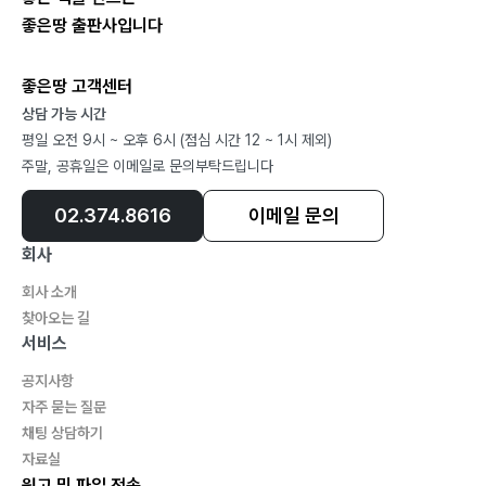
(3) 업무조정회의 주관 65
좋은땅 출판사입니다
(4) 시공 관련 회의 주관 66
1.8 클레임 사전 분석 67
좋은땅 고객센터
(1) 클레임 주요 원인 67
상담 가능 시간
(2) 클레임 예방 68
평일 오전 9시 ~ 오후 6시 (점심 시간 12 ~ 1시 제외)
(3) 클레임 준비 및 사전평가 69
주말, 공휴일은 이메일로 문의부탁드립니다
(4) 클레임 청구 70
02.374.8616
이메일 문의
(5) 클레임 검토 70
(6) 회의, 협의, 수락 71
회사
(7) 중재, 조정, 소송 71
회사 소개
1.9 조합의 상시업무 71
찾아오는 길
(1) 일일업무일지 작성 72
서비스
(2) 협력사회의 주관 72
공지사항
(3) 정보공개 관련 안내통지문 발송 73
자주 묻는 질문
(4) 정보공개의무 이행 73
채팅 상담하기
자료실
(5) 조합이사회 · 대의원회 개최 및 녹취 또는 영상기록 등
원고 및 파일 전송