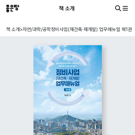
책 소개
책 소개
>
자연/과학/공학
정비사업(재건축·재개발) 업무매뉴얼 제1권