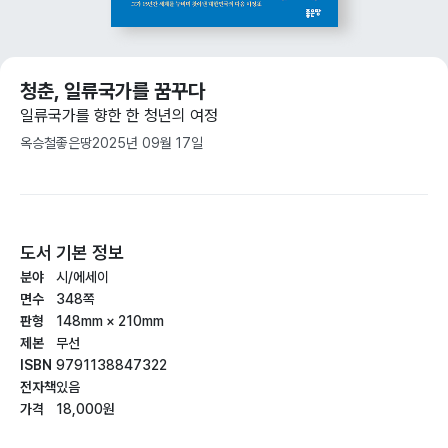
청춘, 일류국가를 꿈꾸다
일류국가를 향한 한 청년의 여정
옥승철
좋은땅
2025년 09월 17일
도서 기본 정보
분야
시/에세이
면수
348쪽
판형
148mm × 210mm
제본
무선
ISBN
9791138847322
전자책
있음
가격
18,000원