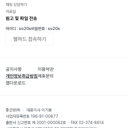
소수 민족 정치지도자와의 만남228
채팅 상담하기
자료실
민주주의 연구를 위해 떠나는 마지막 여정233
원고 및 파일 전송
덴마크 코펜하겐 비즈니스 스쿨에 합격하다237
미얀마를 떠나며, 아쉬운 미련을 남기고241
아이디 : so20s
비밀번호 : so20s
행복한 나라를 만들기 위해, 덴마크 친구들에게서 배운 철
웹하드 접속하기
학245
낯선 땅에서 만난 친구들, 덴마크와 중국의 만남245
남녀 표시가 없는 덴마크식 화장실과 덴마크식 축구249
교수님에게 존대했다가 덴마크 친구들에게 혼났다255
공지사항
이용약관
개인정보취급방침
제휴문의
마르크스 추종자인 덴마크 친구의 노동 유연성 찬양259
앱다운로드
인간의 존엄성을 철학으로 가지고 있는 나라263
프린트를 하지 않는 실천, 환경을 생각하는 삶268
교수의 의견에 No를 외치는 덴마크식 시험273
학업을 포기하고 한국으로 돌아오다277
좋은땅㈜
|
대표이사 이기봉
|
정치와 리더십을 배우기 위해 파리정치대학에 입학하다
사업자등록번호 196-81-00877
|
출판사 신고번호 제 2001-000082호
|
FAX 02-374-8614
280