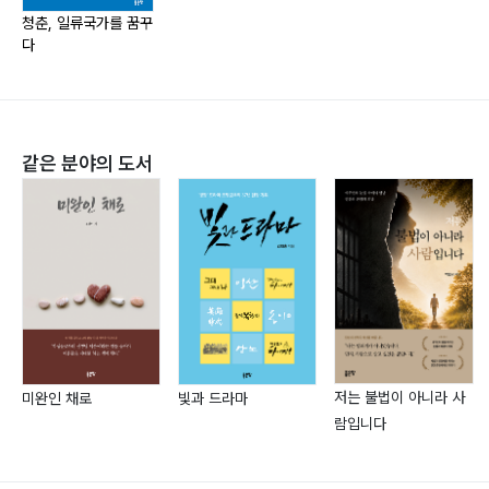
요르단 한국어과 학생들과 중동 진출109
청춘, 일류국가를 꿈꾸
다
모세와 이스라엘 민족의 광야112
2부 내 꿈을 위해 달려가는 30대의 도전
같은 분야의 도서
옥스퍼드에서 배운 정책, 그리고 사람120
오랜 기다림 끝에 옥스퍼드에 합격하다120
옥스퍼드 대학에서의 첫 주, 세계의 지성들과 만나다124
양극단을 초월하는 옥스퍼드의 철학 수업131
옥스퍼드, 한국의 경제 발전과 민주주의를 가르치다135
독재와 싸우는 베네수엘라 인권 변호사 친구140
옥스퍼드에서 본 일상의 자연145
인간과 동물이 공존하는 런던149
저는 불법이 아니라 사
미완인 채로
빛과 드라마
세계 최고의 교수와 북한 문제를 토론하다152
람입니다
옥스퍼드에서의 마지막 시험, 그리고 다음 삶을 위한 준비
156