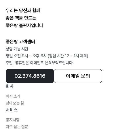
나는 옥스퍼드에서 무엇을 얻었는가?162
우리는 당신과 함께
다음 무대는 싱가포르와 미얀마로166
좋은 책을 만드는
배움의 터전을 떠나며170
좋은땅 출판사입니다
싱가포르에서 본 가능성과 한계174
싱가포르의 첫인상174
좋은땅 고객센터
북한의 시장경제화를 돕는 싱가포르 NGO177
상담 가능 시간
모든 신혼부부에게 집을 주는 나라182
평일 오전 9시 ~ 오후 6시 (점심 시간 12 ~ 1시 제외)
청년이 국가를 이끌어 가는 나라187
주말, 공휴일은 이메일로 문의부탁드립니다
약자를 위하는 국가191
02.374.8616
이메일 문의
국민을 고소하는 싱가포르 정부195
진정한 민주주의를 깨닫다, 미얀마에서의 시간200
회사
민주주의 투쟁의 현장인 미얀마로의 목숨 건 여행200
회사 소개
미얀마 국회의원들에게 공공정책을 가르치다205
찾아오는 길
수많은 보석으로 장식된 미얀마 국회의사당213
서비스
탄압받는 소수 민족을 위한 연구를 하다220
공지사항
선거관리부 장관을 찾아가다225
자주 묻는 질문