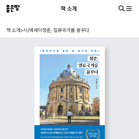
책 소개
책 소개
>
시/에세이
청춘, 일류국가를 꿈꾸다