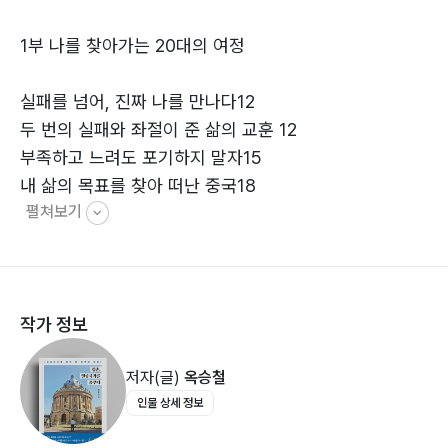
1부 나를 찾아가는 20대의 여정
실패를 넘어, 진짜 나를 만나다12
두 번의 실패와 좌절이 준 삶의 교훈 12
부족하고 느려도 포기하지 말자15
내 삶의 목표를 찾아 떠난 중국18
펼쳐보기
나침반을 찾아 떠난 중국 유학18
연변에서 중국 동포들과 어울려 살다23
중국에서 만난 김구 선생님26
두만강에서 북한 땅을 바라보며 품은 통일의 꿈32
작가 정보
칭화대에서 만난 중국의 미래, 그리고 우리의 과제35
수많은 스타트업이 생겨나고 있던 북경 중관춘41
저자(글)
옥승철
내 기숙사 앞방에 살던 북한 엘리트 학생들42
인물 상세 정보
중국 전역을 여행하면서 본 발전의 명과 암45
일본에서 마주한 역사의 그림자51