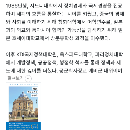
일본 유학 도전기, 낯선 세계에 발을 딛다51
1986년생, 시드니대학에서 정치경제와 국제경영을 전공
네? 안중근 의사가 테러리스트라구요?55
하며 세계의 흐름을 통찰하는 시야를 키웠고, 중국의 경제
아픔을 딛고 번영을 위한 협력으로61
와 사회를 이해하기 위해 칭화대학에서 어학연수를, 일본
희망을 잃어버린 일본 청년들63
과의 외교와 동아시아 협력의 가능성을 탐색하기 위해 일
재일교포가 들려준 아픔과 슬픔의 역사66
본 호세이대학교에서 방문유학생 과정을 이수했다.
일본에서의 유학을 마무리하며, 새로운 도약을 준비하다
70
이후 KDI국제정책대학원, 옥스퍼드대학교, 파리정치대학
나라를 지키는 길, 공군 장교가 되다75
에서 개발정책, 공공정책, 행정학 석사를 통해 정책과 제
대한민국 공군 장교로 다시 서다75
도에 대한 깊이를 더했다. 공군학사장교 예비군 대위이며
인생에서 가장 혹독했던 4개월80
펼쳐보기
KOICA 인턴부터 건축공간연구원, 아시아교육협회, 글로
군대에서 배운 리더십, 사람을 움직이는 법86
벌 IT 기업 Meta, 정책 싱크탱크에 이르기까지 공공과 민
세계의 아픔에 공감하다: 고통 속에서 피어난 희망의 씨앗
간, 기술과 정책, 국내와 국제를 넘나들며 폭넓은 현장을
94
경험해 왔다. 현장과 이론, 이상과 현실을 모두 아우르며
시리아 난민을 돕기 위해 요르단으로 떠나다94
‘어떻게 더 나은 사회를 만들 것인가’에 대한 질문을 붙들
시리아 난민을 보고 깨달은 북한 난민 정책101
고 살아왔다.
우버 드라이버 요르단 청년들104