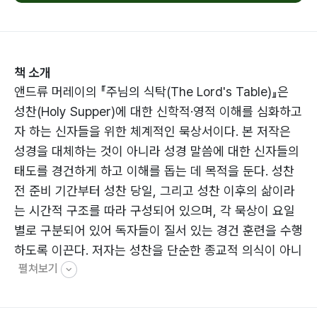
책 소개
앤드류 머레이의 『주님의 식탁(The Lord's Table)』은
성찬(Holy Supper)에 대한 신학적·영적 이해를 심화하고
자 하는 신자들을 위한 체계적인 묵상서이다. 본 저작은
성경을 대체하는 것이 아니라 성경 말씀에 대한 신자들의
태도를 경건하게 하고 이해를 돕는 데 목적을 둔다. 성찬
전 준비 기간부터 성찬 당일, 그리고 성찬 이후의 삶이라
는 시간적 구조를 따라 구성되어 있으며, 각 묵상이 요일
별로 구분되어 있어 독자들이 질서 있는 경건 훈련을 수행
하도록 이끈다. 저자는 성찬을 단순한 종교적 의식이 아니
펼쳐보기
라 영혼의 갈증을 해소하고 신앙을 새롭게 하는 은혜의 수
단으로 정의한다. 신자들은 이 책을 통해 그리스도의 몸과
피를 힘입어 영적 양육을 경험하고, 성화의 능력 안에서