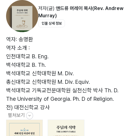
저자(글)
앤드류 머레이 목사(Rev. Andrew
PART 2
Murray)
성찬 주일(The Communion Sabbath)
인물 상세 정보
주일 아침: 믿음의 실천
Ⅰ. 받으라, 먹으라
역자: 송명환
Ⅱ. 나를 기념하라
역자 소개 :
Ⅲ. 나의 피
인천대학교 B. Eng.
Ⅳ. 새 언약
백석대학교 B. Th.
Ⅴ. 죄 사함을 위하여
백석대학교 신학대학원 M. Div.
Ⅵ. 많은 사람을 위하여
총신대학교 신학대학원 M. Div. Equiv.
Ⅶ. 너희를 위하여
백석대학교 기독교전문대학원 실천신학 박사 Th. D.
Ⅷ. 한 몸
The University of Georgia. Ph. D of Religion.
Ⅸ. 축복의 잔
전) 대전신학교 강사
Ⅹ. 그가 오실 때까지
펼쳐보기
현) 주하나교회 담임목사
주일 저녁: 감사의 기도