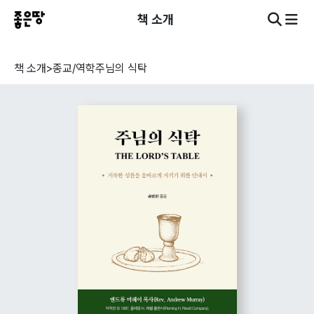
책 소개
책 소개
>
종교/역학
주님의 식탁