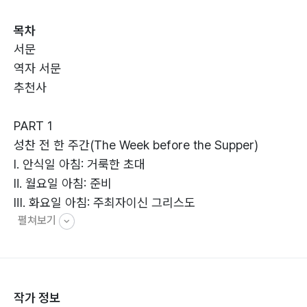
살아가는 법을 배우게 된다. 성찬을 통해 깊은 신앙의 성
목차
숙을 이루고자 하는 모든 그리스도인에게 이 책은 유의미
서문
한 영적 지침이 될 것이다.
역자 서문
추천사
PART 1
성찬 전 한 주간(The Week before the Supper)
Ⅰ. 안식일 아침: 거룩한 초대
Ⅱ. 월요일 아침: 준비
Ⅲ. 화요일 아침: 주최자이신 그리스도
펼쳐보기
Ⅳ. 수요일 아침: 자기 성찰
Ⅴ. 목요일 아침: 죄의 고백
Ⅵ. 금요일 아침: 믿음
Ⅶ. 토요일 아침: 자기 헌신
작가 정보
Ⅷ. 토요일 저녁: 성령을 위한 기도