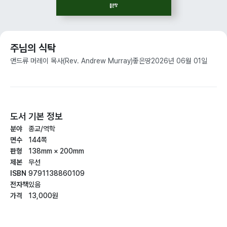
주님의 식탁
앤드류 머레이 목사(Rev. Andrew Murray)
좋은땅
2026년 06월 01일
도서 기본 정보
분야
종교/역학
면수
144쪽
판형
138mm × 200mm
제본
무선
ISBN
9791138860109
전자책
있음
가격
13,000원