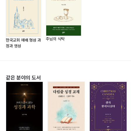
PART 3
성찬 후 한 주간(The Week after the Supper)
Ⅰ. 월요일 아침: 음식의 힘
Ⅱ. 화요일 아침: 성화
Ⅲ. 수요일 아침: 순종
주님의 식탁
한국교회 예배 형성 과
Ⅳ. 목요일 아침: 사역
정과 영성
Ⅴ. 금요일 아침: 예수님과의 교제
Ⅵ. 토요일 아침: 종말(완성)
같은 분야의 도서
부록(Appendix)
Ⅰ. 자기성찰
Ⅱ. 그리스도의 실제적 임재