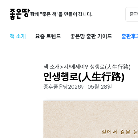
함께 "좋은 책"을 만들어 갑니다.
책 소개
요즘 트렌드
좋은땅 출판 가이드
출판후
책 소개
>
시/에세이
인생행로(人生行路)
인생행로(人生行路)
종후
좋은땅
2026년 05월 28일