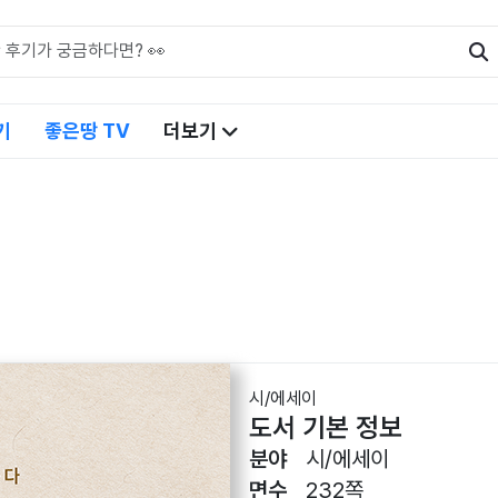
기
좋은땅 TV
더보기
시/에세이
도서 기본 정보
분야
시/에세이
면수
232쪽