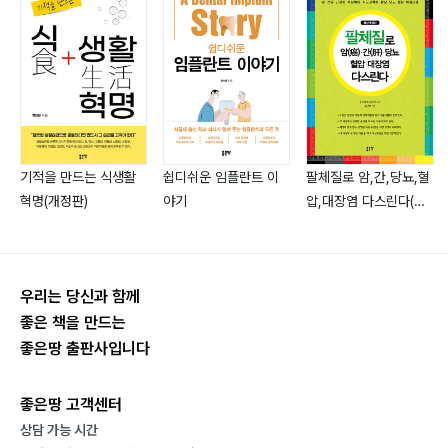
04의사-환자 소통
| 암 환자를 대하는 의사의 자세 | 의사를 대하는 환자의
자세 | 암 치료에 통합진료가 좋을까, 개별진료가 좋을까?
| 진료실에서 만난 암 환자들에게 필요한 것
기적을 만드는 식생활
쉽디쉬운 임플란트 이
팔체질로 암,간,당뇨,혈
05그 외의 Tip
혁명(개정판)
야기
압,대장염 다스린다(개
| 전체 백혈구 중에서 가장 중요한 수치는? | 암 완치 기준
정판)
은 왜 5년일까? | 암, 5년 생존율 해석의 위험성 | 똑같은
암이라도 기대 수명이 다른 이유 | 암 치료 시 알아두면 좋
우리는 당신과 함께
은 TIP | 방사능 검출과 테러, 과연 얼마나 위험한가? |
좋은 책을 만드는
‘암 환자도 잘 몰라~’ 알면 유익한 의료비 지원제도 | ‘경
좋은땅 출판사입니다
제적·사회적 질병’ 암을 대비하려면…
| 뚱뚱하면 암에 걸릴 가능성 높을까?
좋은땅 고객센터
상담 가능 시간