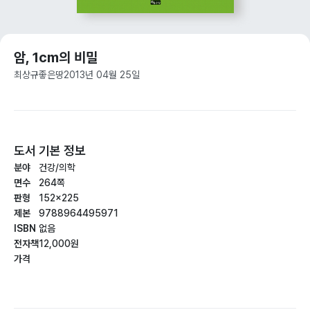
암, 1cm의 비밀
최상규
좋은땅
2013년 04월 25일
도서 기본 정보
분야
건강/의학
면수
264쪽
판형
152×225
제본
9788964495971
ISBN
없음
전자책
12,000원
가격