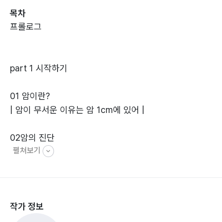
목차
프롤로그
part 1 시작하기
01 암이란?
| 암이 무서운 이유는 암 1cm에 있어 |
02암의 진단
펼쳐보기
| 피 한 방울로 암 진단, 할 수 있을까? | 신체로 보는 암의
중요한 신호 ‘림프절’
| ‘암 진단의 꽃’이라 불리는 암 진단 검사법 PET/CT
작가 정보
03암의 치료
| ‘나에게 암 진단이…’ 치료법 알고 있나요? |