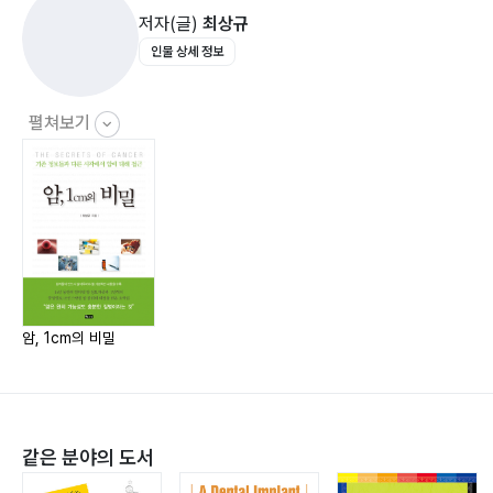
저자(글)
최상규
인물 상세 정보
(1) 방사선 치료
방사선 치료, 매일 받아도 해롭지 않나요?
방사선 치료, 무조건 격리해야 할까?
펼쳐보기
방사선 치료, 부작용은 위험한가요?
특수 방사선 치료: 감마나이프 VS 사이버나이프
골반 부위 방사선 치료 부작용 알아보니…
국내에서 유일하게 양성자 치료 가능한 ‘국립암센터’
(2) 항암화학요법
항암제를 여러 번 반복 투여하는 이유는?
암, 1cm의 비밀
‘표적 치료제’로 치료할 수 있는 대표적인 암은?
(3) 광역동치료
같은 분야의 도서
‘빛으로 암 치료해?’ 광역동 치료 어디까지 왔나