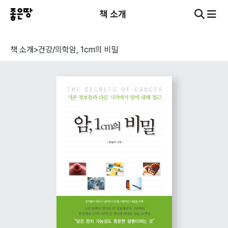
책 소개
책 소개
>
건강/의학
암, 1cm의 비밀