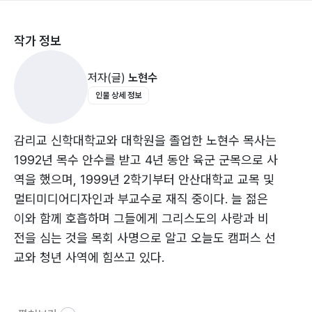
찢어진 마음, 찢어진 가정
씨앗들이 잘 자라나길 기도합니다.
슬기로움과 어리석음의 차이
작가 정보
나만의 신비한 이유
가장 강력한 마지막 카드
저자(글)
노현수
인물 상세 정보
2부 만약 돌이킬 수 있다면
핵심 소스를 찾아라
최고의 가치를 찾아서
감리교 신학대학교와 대학원을 졸업한 노현수 목사는
풍성한 삶의 태도
1992년 목수 안수를 받고 4년 동안 육군 군목으로 사
들꽃 피우는 심정
역을 했으며, 1999년 2학기부터 안산대학교 교목 및
페이스 오프와 공갈빵
멀티미디어디자인과 부교수로 재직 중이다. 늘 젊은
믿음에서 솟아나는 감사
이와 함께 호흡하며 그들에게 그리스도의 사랑과 비
싸이를 하시는 하나님?
전을 심는 것을 목회 사명으로 알고 오늘도 캠퍼스 선
만약 돌이킬 수 있다면(If Only)
교와 청년 사역에 힘쓰고 있다.
단 한 가지