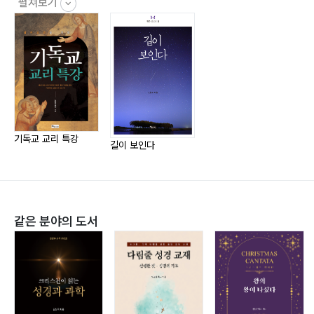
3부 나를 떠나는 여행
펼쳐보기
저서
길이 보인다
내 인생의 가격표
행복한 삶과 진리(Ⅰ)(안산대학교 출판부, 2002)
아뉴스 데이(Agnus Dei)
행복한 삶과 진리(Ⅱ)(학지사, 2007)
살아가는 이유
사랑 그 너머(Bluesword, 2007)
죽음 그 너머 승리의 기쁨을!
행복@사랑(Bluesword, 2007)
희망의 네 계단
소통의 행복학(학지사, 근간)
꿈과 뻥 : 한 사람의 크기
기독교 교리 특강
길이 보인다
1만 원권의 여행
맨발의 천사 최춘선
나를 떠나는 여행
단 하루를 살더라도
같은 분야의 도서