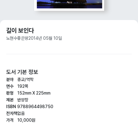
길이 보인다
노현수
좋은땅
2014년 05월 10일
도서 기본 정보
분야
종교/역학
면수
192쪽
판형
152mm X 225mm
제본
반양장
ISBN
9788964498750
전자책
없음
가격
10,000원