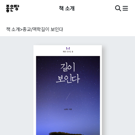
책 소개
책 소개
>
종교/역학
길이 보인다